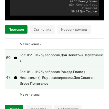
47:15
Рихард Гюнге
(
Дэн Секстон
,
Игорь
Полыгалов
)
59:34
Дэн Секстон
Протокол
Статистика
Новости команд
Матч окончен
Гол! 0:2. Шайбу забросил
Дэн Секстон
(
Нефтехимик
59‎’‎
).
Гол! 0:1. Шайбу забросил
Рихард Гюнге
(
47‎’‎
Нефтехимик
). Ему ассистировали
Дэн Секстон
,
Игорь Полыгалов
.
Матч начался