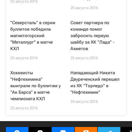
25 августа 2016
25 августа 2016
"Северсталь" в серии
Совет партнера по
буллитов победила
команде помог
магнитогорский
забросить первую
"Металлург" в матче
шайбу за ХК "Лада" -
КХЛ
Ахметов
25 августа 2016
25 августа 2016
Хоккеисты
Нападающий Никита
"Нефтехимика"
Двуреченский перешел
выиграли по буллитам у
из ХК "Торпедо" в
"Ак Барса" в матче
"Нефтехимик"
чемпионата КХЛ
24 августа 2016
25 августа 2016