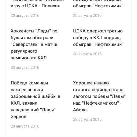
игру с ЦСКА - Попихин
обыграв "Нефтехимик"
30 августа 2016
30 августа 2016
Хоккеисты "Лады" по
ЦСКА одержал третью
буллитам обыграли
победу в КХЛ подряд,
"Северсталь" в матче
обыграв "Нефтехимик"
регулярного
30 августа 2016
чемпионата КХЛ
30 августа 2016
Победа команды
Хорошее начало
важнее первой
второго периода стало
заброшенной шайбы в
залогом победы "Лады"
КХЛ, заявил
над "Нефтехимиком" -
нападающий "Лады"
Аболс
Зернов
28 августа 2016
28 августа 2016