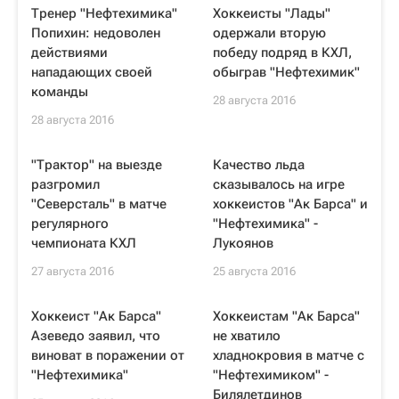
Тренер "Нефтехимика"
Хоккеисты "Лады"
Попихин: недоволен
одержали вторую
действиями
победу подряд в КХЛ,
нападающих своей
обыграв "Нефтехимик"
команды
28 августа 2016
28 августа 2016
"Трактор" на выезде
Качество льда
разгромил
сказывалось на игре
"Северсталь" в матче
хоккеистов "Ак Барса" и
регулярного
"Нефтехимика" -
чемпионата КХЛ
Лукоянов
27 августа 2016
25 августа 2016
Хоккеист "Ак Барса"
Хоккеистам "Ак Барса"
Азеведо заявил, что
не хватило
виноват в поражении от
хладнокровия в матче с
"Нефтехимика"
"Нефтехимиком" -
Билялетдинов