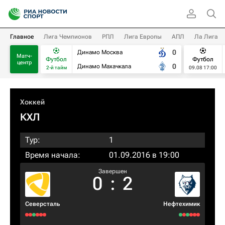
Главное
Лига Чемпионов
РПЛ
Лига Европы
АПЛ
Ла Лига
0
Динамо Москва
Матч-
Футбол
Футбол
центр
0
Динамо Махачкала
2-й тайм
09.08 17:00
Хоккей
КХЛ
Тур:
1
Время начала:
01.09.2016 в 19:00
Завершен
0
:
2
Северсталь
Нефтехимик