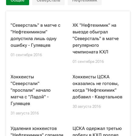
Общее
Северсталь
Нефтехимик
"Северсталь" в матче с
ХК "Нефтехимик" на
"Нефтехимиком"
выезде обыграл
допустила лишь одну
"Северсталь" в матче
ошибку - Гулявцев
регулярного
чемпионата КХЛ
01 сентября 2016
01 сентября 2016
Хоккеисты
Хоккеисты ЦСКА
"Северстали"
оказались не готовы,
"проспали" начало
когда "Нефтехимик"
матча с "Ладой" -
добавил - Квартальнов
Гулявцев
30 августа 2016
31 августа 2016
Удаления хоккеистов
ЦСКА одержал третью
"Нефтехимика" сломали
победу в КХЛ подряд,