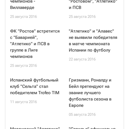
чемпионов -
"Ростовом", "Атлетико"
Виллаверде
и ПСВ
25 августа 2016
25 августа 2016
ФК "Ростов" встретится
"Атлетико" и "Алавес"
с "Баварией",
не выявили победителя
"Атлетико" и ПСВ в
в матче чемпионата
группе в Лиге
Испании по футболу
чемпионов
22 августа 2016
25 августа 2016
Испанский футбольный
Гризманн, Роналду и
клуб "Сельта" стал
Бейл претендуют на
победителем Trofeo TIM
звание лучшего
футболиста сезона в
11 августа 2016
Европе
05 августа 2016