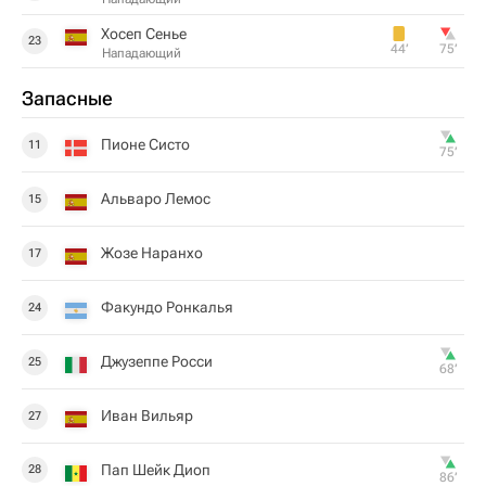
Хосеп Сенье
23
44‎’‎
75‎’‎
Нападающий
Запасные
Пионе Систо
11
75‎’‎
Альваро Лемос
15
Жозе Наранхо
17
Факундо Ронкалья
24
Джузеппе Росси
25
68‎’‎
Иван Вильяр
27
Пап Шейк Диоп
28
86‎’‎