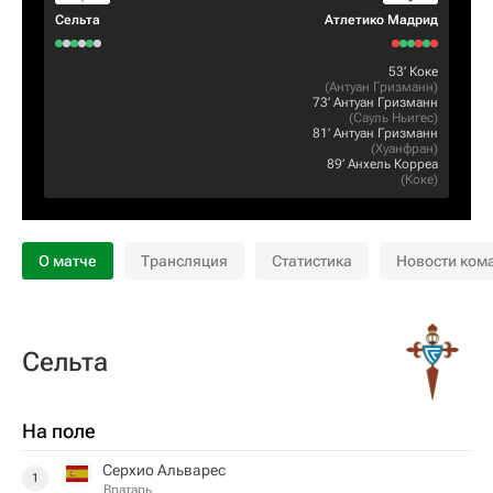
Сельта
Атлетико Мадрид
53‎’‎
Коке
(
Антуан Гризманн
)
73‎’‎
Антуан Гризманн
(
Сауль Ньигес
)
81‎’‎
Антуан Гризманн
(
Хуанфран
)
89‎’‎
Анхель Корреа
(
Коке
)
О матче
Трансляция
Статистика
Новости ком
Сельта
На поле
Серхио Альварес
1
Вратарь