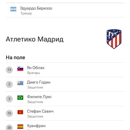
Эдуардо Бериззо
Тренер
Атлетико Мадрид
На поле
Ян Облак
13
Вратарь
Диего Годин
2
Защитник
Филипе Луис
3
Защитник
Стефан Савич
15
Защитник
Хуанфран
20