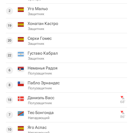
Уго Мальо
2
Защитник
Хонатан Кастро
19
Защитник
Серхи Гомес
20
Защитник
Густаво Кабрал
22
Защитник
Неманья Радоя
6
Полузащитник
Пабло Эрнандес
8
Полузащитник
Даниэль Васс
18
68‎’‎
Полузащитник
Тео Бонгонда
7
86‎’‎
Нападающий
Яго Аспас
10
Нападающий