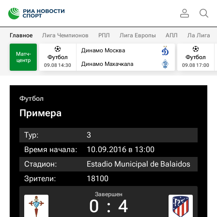
Главное
Лига Чемпионов
РПЛ
Лига Европы
АПЛ
Ла Лига
Динамо Москва
Матч-
Футбол
Футбол
центр
Динамо Махачкала
09.08 14:30
09.08 17:00
Футбол
Примера
Тур:
3
Время начала:
10.09.2016 в 13:00
Стадион:
Estadio Municipal de Balaidos
Зрители:
18100
Завершен
0
:
4