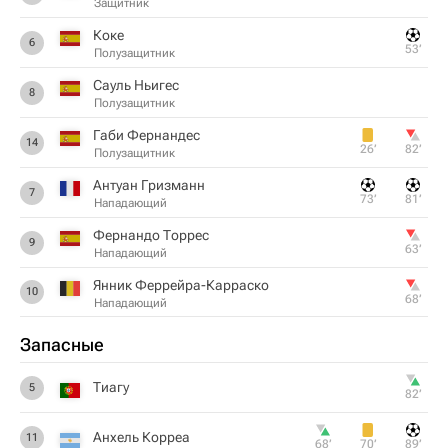
Защитник
Коке
6
53‎’‎
Полузащитник
Сауль Ньигес
8
Полузащитник
Габи Фернандес
14
26‎’‎
82‎’‎
Полузащитник
Антуан Гризманн
7
73‎’‎
81‎’‎
Нападающий
Фернандо Торрес
9
63‎’‎
Нападающий
Янник Феррейра-Карраско
10
68‎’‎
Нападающий
Запасные
Тиагу
5
82‎’‎
Анхель Корреа
11
68‎’‎
70‎’‎
89‎’‎