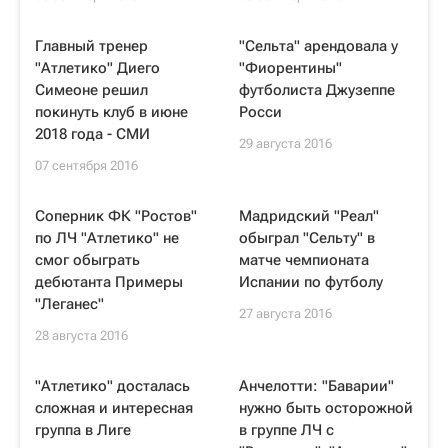
Главный тренер
"Сельта" арендовала у
"Атлетико" Диего
"Фиорентины"
Симеоне решил
футболиста Джузеппе
покинуть клуб в июне
Росси
2018 года - СМИ
29 августа 2016
07 сентября 2016
Соперник ФК "Ростов"
Мадридский "Реал"
по ЛЧ "Атлетико" не
обыграл "Сельту" в
смог обыграть
матче чемпионата
дебютанта Примеры
Испании по футболу
"Леганес"
27 августа 2016
28 августа 2016
"Атлетико" досталась
Анчелотти: "Баварии"
сложная и интересная
нужно быть осторожной
группа в Лиге
в группе ЛЧ с