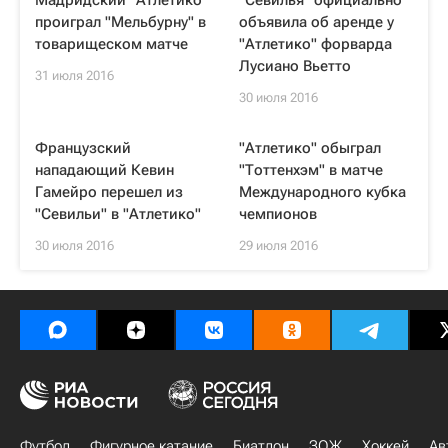
Мадридский "Атлетико"
"Севилья" официально
проиграл "Мельбурну" в
объявила об аренде у
товарищеском матче
"Атлетико" форварда
Лусиано Вьетто
31 июля 2016
30 июля 2016
Французский
"Атлетико" обыграл
нападающий Кевин
"Тоттенхэм" в матче
Гамейро перешел из
Международного кубка
"Севильи" в "Атлетико"
чемпионов
30 июля 2016
29 июля 2016
Футбол
Фигурное катание
Биатлон
ЗОЖ
Хоккей
Ав