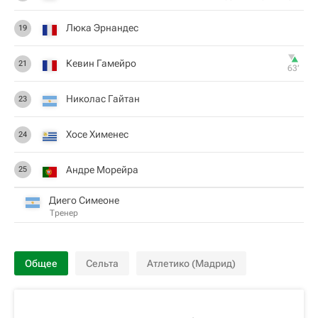
Люка Эрнандес
19
Кевин Гамейро
21
63‎’‎
Николас Гайтан
23
Хосе Хименес
24
Андре Морейра
25
Диего Симеоне
Тренер
Общее
Сельта
Атлетико (Мадрид)