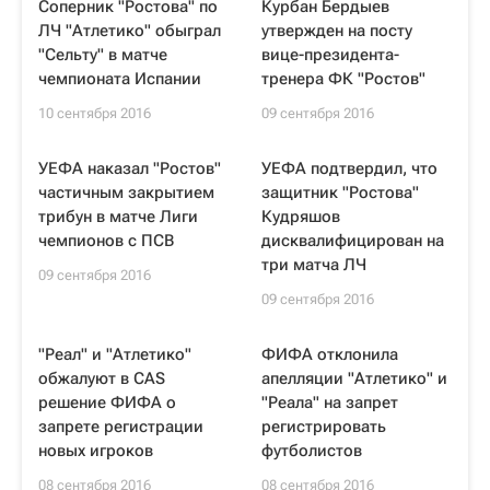
Соперник "Ростова" по
Курбан Бердыев
ЛЧ "Атлетико" обыграл
утвержден на посту
"Сельту" в матче
вице-президента-
чемпионата Испании
тренера ФК "Ростов"
10 сентября 2016
09 сентября 2016
УЕФА наказал "Ростов"
УЕФА подтвердил, что
частичным закрытием
защитник "Ростова"
трибун в матче Лиги
Кудряшов
чемпионов с ПСВ
дисквалифицирован на
три матча ЛЧ
09 сентября 2016
09 сентября 2016
"Реал" и "Атлетико"
ФИФА отклонила
обжалуют в CAS
апелляции "Атлетико" и
решение ФИФА о
"Реала" на запрет
запрете регистрации
регистрировать
новых игроков
футболистов
08 сентября 2016
08 сентября 2016