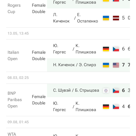
Гергес
Плишкова
Rogers
Female
Cup
Double
Л.
Е.
5
0
Киченок
Остапенко
13.05, 13:45
Ю.
К.
6
6
Гергес
Плишкова
Italian
Female
Open
Double
7
7
Н. Киченок
Э. Спирз
08.03, 02:25
6
3
С. Шувэй
Б. Стрыцова
BNP
Female
Paribas
Double
Ю.
К.
Open
4
6
Гергес
Плишкова
09.08, 01:45
WTA