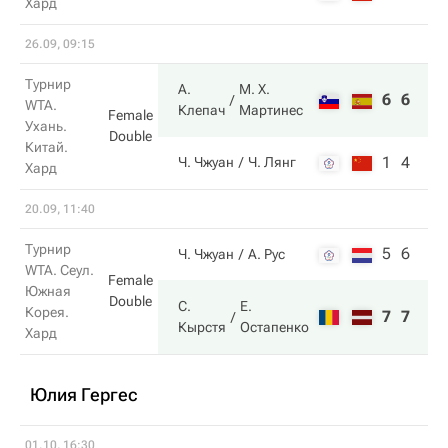
Хард
26.09, 09:15
Турнир
А.
М. Х.
6
6
WTA.
Клепач
Мартинес
Female
Ухань.
Double
Китай.
1
4
Ч. Чжуан
Ч. Лянг
Хард
20.09, 11:40
Турнир
5
6
Ч. Чжуан
А. Рус
WTA. Сеул.
Female
Южная
Double
С.
Е.
Корея.
7
7
Кырстя
Остапенко
Хард
Юлия Гергес
01.10, 16:30