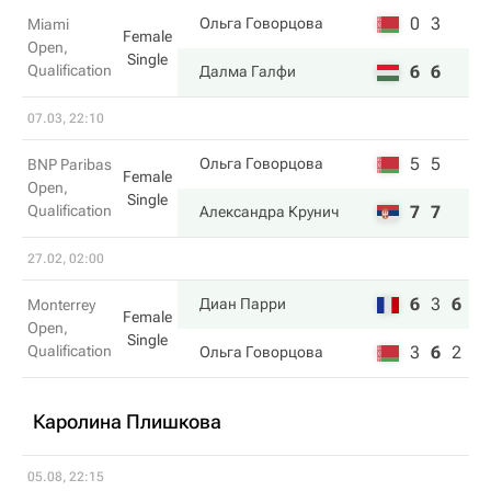
0
3
Ольга Говорцова
Miami
Female
Open,
Single
Qualification
6
6
Далма Галфи
07.03, 22:10
5
5
Ольга Говорцова
BNP Paribas
Female
Open,
Single
Qualification
7
7
Александра Крунич
27.02, 02:00
6
3
6
Диан Парри
Monterrey
Female
Open,
Single
Qualification
3
6
2
Ольга Говорцова
Каролина Плишкова
05.08, 22:15