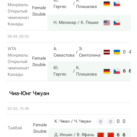
Ю.
К.
Монреаль.
Гергес
Плишкова
Female
Открытый
Double
чемпионат
Н. Меликар
К. Пешке
Канады
08.08, 00:55
WTA
А.
Э.
0
4
Монреаль.
Севастова
Свитолина
Female
Открытый
Double
Ю.
К.
чемпионат
6
6
Гергес
Плишкова
Канады
Чиа-Юнг Чжуан
03.02, 15:40
0
0
К. Чжан
Ч. Чжуан
Female
Тайбэй
Double
6
6
Д. Инъин
В. Яфань