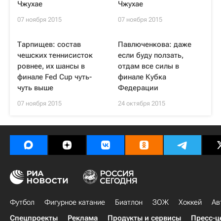
Чжухае
Чжухае
07 ноября 2015
07 ноября 2015
Тарпищев: состав
Павлюченкова: даже
чешских теннисисток
если буду ползать,
ровнее, их шансы в
отдам все силы в
финале Fed Cup чуть-
финале Кубка
чуть выше
Федерации
07 ноября 2015
24 октября 2015
Футбол
Фигурное катание
Биатлон
ЗОЖ
Хоккей
Ав
Спецпроекты
Реклама
Продукты и сервисы
Пресс-ц