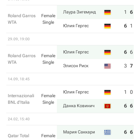
1
6
6
Лаура Зигемунд
Roland Garros
Female
WTA
Single
6
1
3
Юлия Гергес
29.09, 19:00
6
6
6
Юлия Гергес
Roland Garros
Female
WTA
Single
3
7
1
Элисон Риск
14.09, 18:45
1
0
Юлия Гергес
Internazionali
Female
BNL d'Italia
Single
6
6
Данка Ковинич
24.02, 15:40
6
6
Мария Саккари
Qatar Total
Female