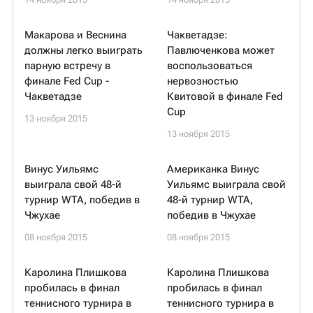
Макарова и Веснина
Чакветадзе:
должны легко выиграть
Павлюченкова может
парную встречу в
воспользоваться
финале Fed Cup -
нервозностью
Чакветадзе
Квитовой в финале Fed
Cup
13 ноября 2015
13 ноября 2015
Винус Уильямс
Американка Винус
выиграла свой 48-й
Уильямс выиграла свой
турнир WTA, победив в
48-й турнир WTA,
Чжухае
победив в Чжухае
08 ноября 2015
08 ноября 2015
Каролина Плишкова
Каролина Плишкова
пробилась в финал
пробилась в финал
теннисного турнира в
теннисного турнира в