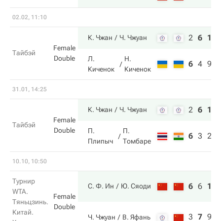
02.02, 11:10
2
6
11
К. Чжан
Ч. Чжуан
Female
Тайбэй
Double
Л.
Н.
6
4
9
Киченок
Киченок
31.01, 14:25
2
6
10
К. Чжан
Ч. Чжуан
Female
Тайбэй
Double
П.
П.
6
3
2
Плипыч
Томбаре
10.10, 10:50
Турнир
6
6
11
С. Ф. Ин
Ю. Сяоди
WTA.
Female
Тяньцзинь.
Double
Китай.
3
7
9
Ч. Чжуан
В. Яфань