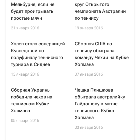
Мельбурне, если не
круг Открытого
будет проигрывать
чемпионата Австралии
простые мячи
по теннису
21 января 2016
19 января 2016
Халеп стала соперницей
Сборная США по
Кузнецовой по
теннису обыграла
полуфиналу теннисного
команду Чехии на Кубке
турнира в Сиднее
Хопмана
13 января 2016
07 января 2016
Сборная Украины
Чешка Плишкова
победила чехов на
обыграла австралийку
теннисном Кубке
Гайдошову в матче
Хопмана
теннисного Кубка
Хопмана
05 января 2016
03 января 2016