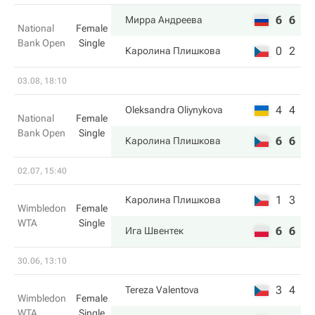
6
6
Мирра Андреева
National
Female
Bank Open
Single
0
2
Каролина Плишкова
03.08, 18:10
4
4
Oleksandra Oliynykova
National
Female
Bank Open
Single
6
6
Каролина Плишкова
02.07, 15:40
1
3
Каролина Плишкова
Wimbledon
Female
WTA
Single
6
6
Ига Швентек
30.06, 13:10
3
4
Tereza Valentova
Wimbledon
Female
WTA
Single