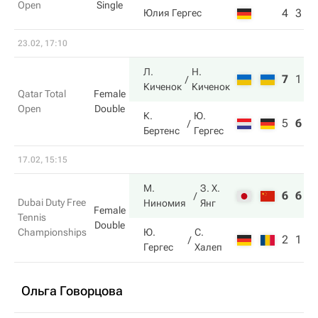
Open
Single
4
3
Юлия Гергес
23.02, 17:10
Л.
Н.
7
1
1
Киченок
Киченок
Qatar Total
Female
Open
Double
К.
Ю.
5
6
3
Бертенс
Гергес
17.02, 15:15
М.
З. Х.
6
6
Dubai Duty Free
Ниномия
Янг
Female
Tennis
Double
Championships
Ю.
С.
2
1
Гергес
Халеп
Ольга Говорцова