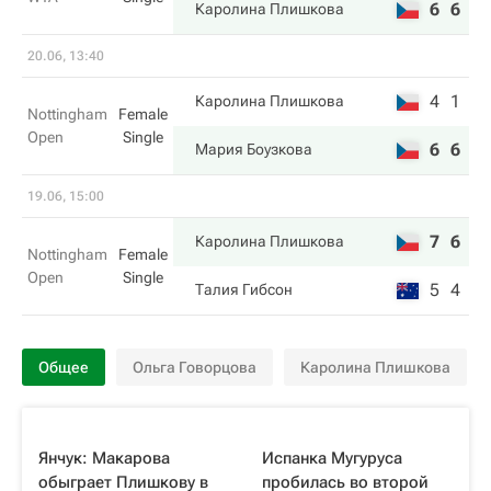
6
6
Каролина Плишкова
20.06, 13:40
4
1
Каролина Плишкова
Nottingham
Female
Open
Single
6
6
Мария Боузкова
19.06, 15:00
7
6
Каролина Плишкова
Nottingham
Female
Open
Single
5
4
Талия Гибсон
Общее
Ольга Говорцова
Каролина Плишкова
Янчук: Макарова
Испанка Мугуруса
обыграет Плишкову в
пробилась во второй