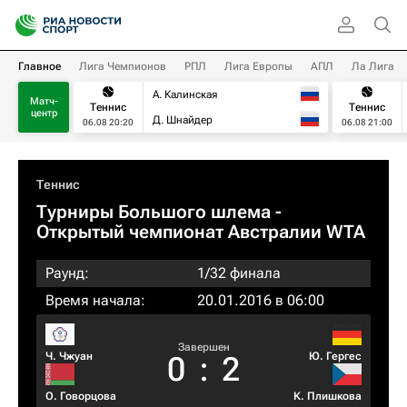
Главное
Лига Чемпионов
РПЛ
Лига Европы
АПЛ
Ла Лига
А. Калинская
Матч-
Теннис
Теннис
центр
Д. Шнайдер
06.08 20:20
06.08 21:00
Теннис
Турниры Большого шлема
-
Открытый чемпионат Австралии WTA
Раунд:
1/32 финала
Время начала:
20.01.2016 в 06:00
Завершен
Ч. Чжуан
Ю. Гергес
0
:
2
О. Говорцова
К. Плишкова