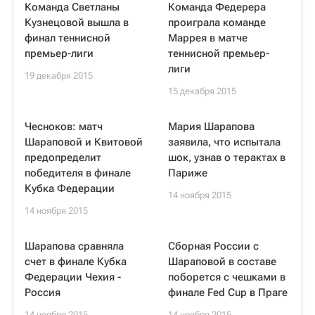
Команда Светланы
Команда Федерера
Кузнецовой вышла в
проиграла команде
финал теннисной
Маррея в матче
премьер-лиги
теннисной премьер-
лиги
19 декабря 2015
15 декабря 2015
Чесноков: матч
Мария Шарапова
Шараповой и Квитовой
заявила, что испытала
предопределит
шок, узнав о терактах в
победителя в финале
Париже
Кубка Федерации
14 ноября 2015
14 ноября 2015
Шарапова сравняла
Сборная России с
счет в финале Кубка
Шараповой в составе
Федерации Чехия -
поборется с чешками в
Россия
финале Fed Cup в Праге
14 ноября 2015
14 ноября 2015