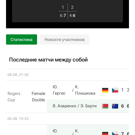
1
2
6
:
7
4
:
6
Статистика
Новости участников
Последние матчи между собой
08.08, 21:30
Ю.
К.
1
3
Гергес
Плишкова
Rogers
Female
Cup
Double
6
6
В. Азаренко
Э. Барти
06.08, 19:25
Ю.
К.
7
6