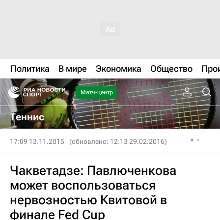
Политика
В мире
Экономика
Общество
Про
Матч-центр
Теннис
17:09 13.11.2015
(обновлено: 12:13 29.02.2016)
Чакветадзе: Павлюченкова
может воспользоваться
нервозностью Квитовой в
финале Fed Cup