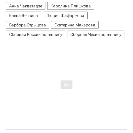
Анна Чакветадзе
Каролина Плишкова
Елена Веснина
Люция Шафаржова
Барбора Стрыцова
Екатерина Макарова
Сборная России по теннису
Сборная Чехии по теннису