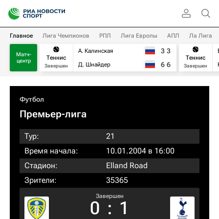
Главное
Лига Чемпионов
РПЛ
Лига Европы
АПЛ
Ла Лига
3
3
А. Калинская
Матч-
Теннис
Теннис
центр
6
6
Д. Шнайдер
Завершен
Завершен
Футбол
Премьер-лига
Тур:
21
Время начала:
10.01.2004 в 16:00
Стадион:
Elland Road
Зрители:
35365
Завершен
0
:
1