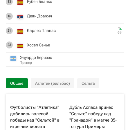
Рубен Бланко
13
Деян Дражич
16
Карлес Планас
21
69‎’‎
Хосеп Сенье
23
Эдуардо Бериззо
Тренер
Общее
Атлетик (Бильбао)
Сельта
Футболисты "Атлетика"
Дубль Аспаса принес
добились волевой
"Сельте" победу над
победы над "Сельтой" в
"Гранадой" в матче 35-
игре чемпионата
го тура Примеры