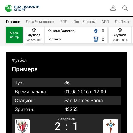
Главное
Лига Чемпионов
РПЛ
Лига Европы
АПЛ
Ла Лига
0
Крылья Советов
Матч-
Футбол
Футбол
центр
2
Балтика
Завершен
08.08 18:00
Футбол
Примера
Тур:
36
Время начала:
01.05.2016 в 12:00
Стадион:
San Mames Barria
Зрители:
42352
Завершен
2
:
1