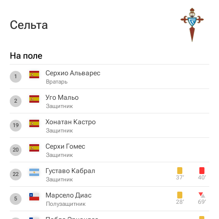
Сельта
На поле
Серхио Альварес
1
Вратарь
Уго Мальо
2
Защитник
Хонатан Кастро
19
Защитник
Серхи Гомес
20
Защитник
Густаво Кабрал
22
37‎’‎
40‎’‎
Защитник
Марсело Диас
5
28‎’‎
69‎’‎
Полузащитник