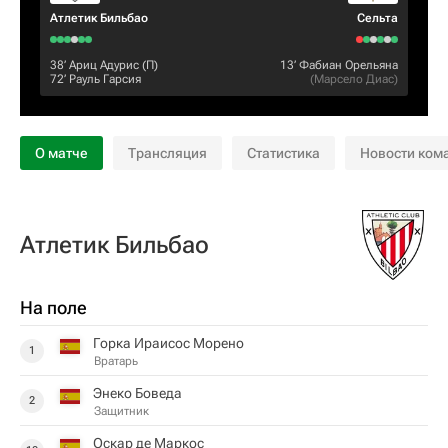
Атлетик Бильбао
Сельта
38‎’‎
Ариц Адурис
(П)
13‎’‎
Фабиан Орельяна
72‎’‎
Рауль Гарсия
(
Марсело Диас
)
О матче
Трансляция
Статистика
Новости ком
Атлетик Бильбао
На поле
Горка Ираисос Морено
1
Вратарь
Энеко Боведа
2
Защитник
Оскар де Маркос