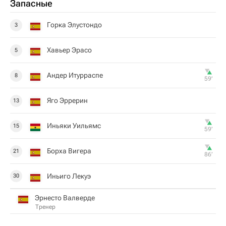
Запасные
Горка Элустондо
3
Хавьер Эрасо
5
Андер Итурраспе
8
59‎’‎
Яго Эррерин
13
Иньяки Уильямс
15
59‎’‎
Борха Вигера
21
86‎’‎
Иньиго Лекуэ
30
Эрнесто Валверде
Тренер