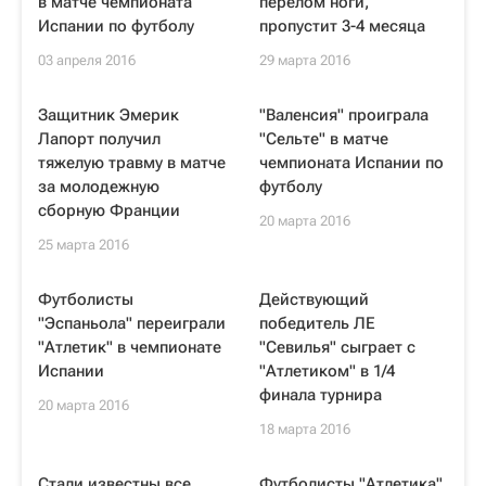
в матче чемпионата
перелом ноги,
Испании по футболу
пропустит 3-4 месяца
03 апреля 2016
29 марта 2016
Защитник Эмерик
"Валенсия" проиграла
Лапорт получил
"Сельте" в матче
тяжелую травму в матче
чемпионата Испании по
за молодежную
футболу
сборную Франции
20 марта 2016
25 марта 2016
Футболисты
Действующий
"Эспаньола" переиграли
победитель ЛЕ
"Атлетик" в чемпионате
"Севилья" сыграет с
Испании
"Атлетиком" в 1/4
финала турнира
20 марта 2016
18 марта 2016
Стали известны все
Футболисты "Атлетика"