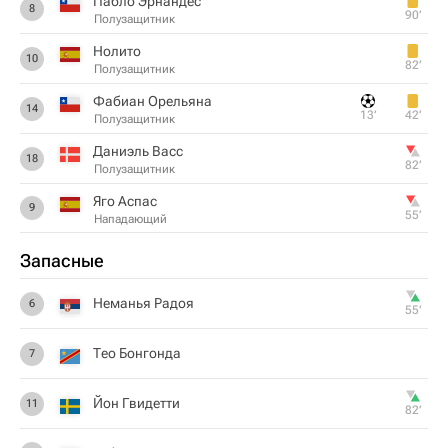
Пабло Эрнандес
8
90‎’‎
Полузащитник
Hoлитo
10
82‎’‎
Полузащитник
Фабиан Орельяна
14
13‎’‎
42‎’‎
Полузащитник
Даниэль Васс
18
82‎’‎
Полузащитник
Яго Аспас
9
55‎’‎
Нападающий
Запасные
Неманья Радоя
6
55‎’‎
Тео Бонгонда
7
Йон Гвидетти
11
82‎’‎