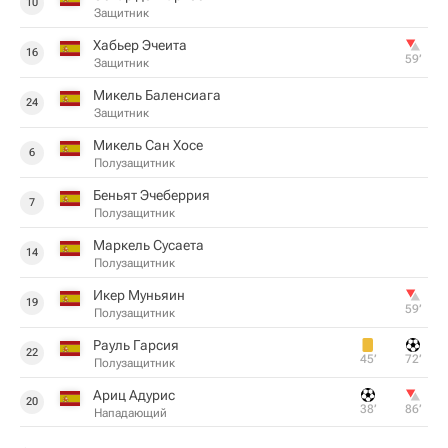
10
Защитник
Хабьер Эчеита
16
59‎’‎
Защитник
Микель Баленсиага
24
Защитник
Микель Сан Хосе
6
Полузащитник
Беньят Эчеберрия
7
Полузащитник
Маркель Сусаета
14
Полузащитник
Икер Муньяин
19
59‎’‎
Полузащитник
Рауль Гарсия
22
45‎’‎
72‎’‎
Полузащитник
Ариц Адурис
20
38‎’‎
86‎’‎
Нападающий