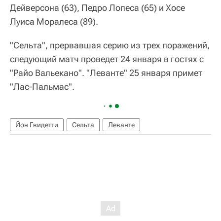
Дейверсона (63), Педро Лопеса (65) и Хосе
Луиса Моралеса (89).
"Сельта", прервавшая серию из трех поражений,
следующий матч проведет 24 января в гостях с
"Райо Вальекано". "Леванте" 25 января примет
"Лас-Пальмас".
Йон Гвидетти
Сельта
Леванте