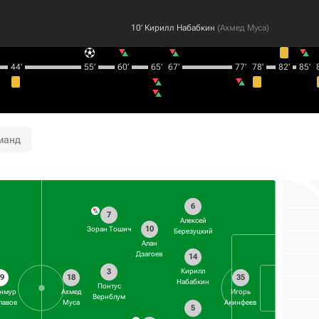
10‎’‎
Кирилл Набабкин
(
Ахмед Муса
)
44‎’‎
55‎’‎
60‎’‎
65‎’‎
67‎’‎
77‎’‎
78‎’‎
82‎’‎
85‎’‎
8
манд
6
7
Алексей
10
Зоран Тошич
Березуцкий
Алан
Дзагоев
14
3
Кирилл
9
18
35
Набабкин
Понтус
нмур
Ахмед
Игорь
Вернблум
лавов
Муса
Акинфеев
5