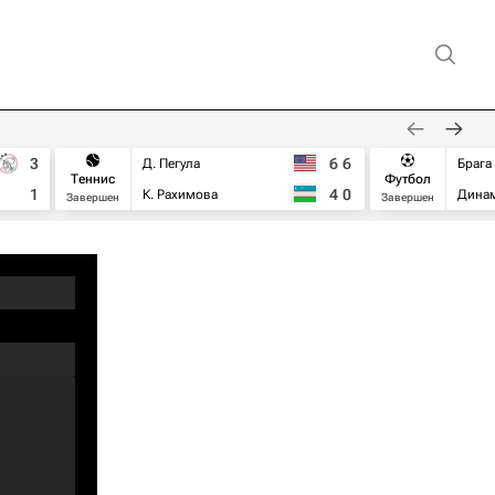
3
6
6
Д. Пегула
Брага
Теннис
Футбол
1
4
0
К. Рахимова
Дина
Завершен
Завершен