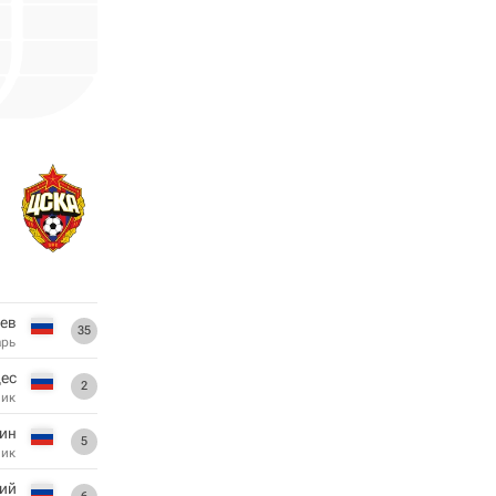
ев
35
арь
ес
2
ник
син
5
ник
кий