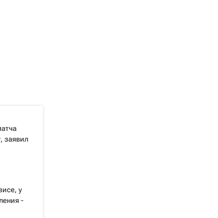
матча
, заявил
исе, у
ления -