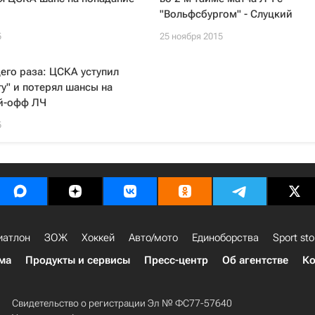
"Вольфсбургом" - Слуцкий
5
25 ноября 2015
его раза: ЦСКА уступил
у" и потерял шансы на
ей-офф ЛЧ
5
иатлон
ЗОЖ
Хоккей
Авто/мото
Единоборства
Sport sto
ма
Продукты и сервисы
Пресс-центр
Об агентстве
Ко
Свидетельство о регистрации Эл № ФС77-57640