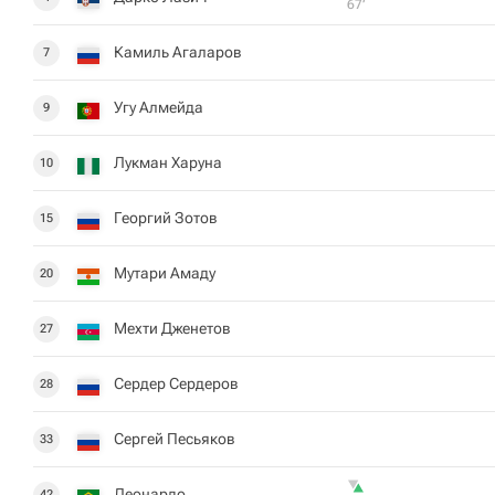
67‎’‎
Камиль Агаларов
7
Угу Алмейда
9
Лукман Харуна
10
Георгий Зотов
15
Мутари Амаду
20
Мехти Дженетов
27
Сердер Сердеров
28
Сергей Песьяков
33
Леонардо
42