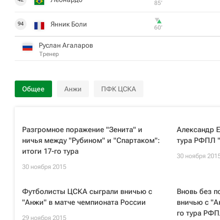
85‎’‎
Янник Боли
94
60‎’‎
Руслан Агаларов
Тренер
Общее
Анжи
ПФК ЦСКА
Разгромное поражение "Зенита" и
Александр Е
ничья между "Рубином" и "Спартаком":
тура РФПЛ 
итоги 17-го тура
30 ноября 201
30 ноября 2015
Футболисты ЦСКА сыграли вничью с
Вновь без 
"Анжи" в матче чемпионата России
вничью с "А
го тура РФ
29 ноября 2015