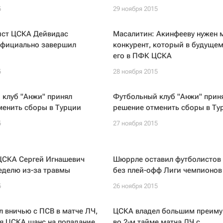
5
29 ноября 2015
ист ЦСКА Дейвидас
Масалитин: Акинфееву нужен 
фициально завершил
конкурент, который в будуще
его в ПФК ЦСКА
5
28 ноября 2015
 клуб "Анжи" принял
Футбольный клуб "Анжи" прин
менить сборы в Турции
решение отменить сборы в Ту
5
27 ноября 2015
ЦСКА Сергей Игнашевич
Шюррле оставил футболистов
еделю из-за травмы
без плей-офф Лиги чемпионов
5
26 ноября 2015
 вничью с ПСВ в матче ЛЧ,
ЦСКА владел большим преим
я ЦСКА шанс на попадание
во 2-м тайме матча ЛЧ с