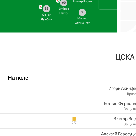
Виктор Васин
66
88
Бибрас
2
Натхо
Сейду
Марио
Думбия
Фернандес
ЦСКА
На поле
Игорь Акинфе
Врат
Марио Фернанд
Защит
Виктор Ва
25‎’‎
Защит
Алексей Березуц