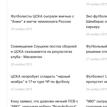
29 ноября 201
Футболисты ЦСКА сыграли вничью с
Экс-футбол
"Анжи" в матче чемпионата России
Шемберас о
карьеру
29 ноября 2015
28 ноября 201
Совмещение Слуцким постов сборной
Футбольный
и ЦСКА сказывается на результатах
решение от
клуба - Масалитин
27 ноября 201
28 ноября 2015
ЦСКА попробует сгладить "черный
Футболист 
ноябрь" в 17-м туре ЧР по футболу
пропустит н
27 ноября 2015
26 ноября 201
Коку заявил, что доволен ничьей ПСВ с
"МЮ" сыграл
"МЮ", учитывая победу "Вольфсбурга"
сохранив дл