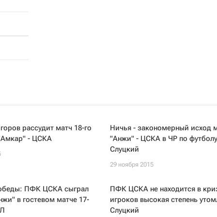
горов рассудит матч 18-го
Ничья - закономерный исход 
"Амкар" - ЦСКА
"Анжи" - ЦСКА в ЧР по футболу
Слуцкий
5
29 ноября 2015
победы: ПФК ЦСКА сыграл
ПФК ЦСКА не находится в криз
нжи" в гостевом матче 17-
игроков высокая степень утом
ПЛ
Слуцкий