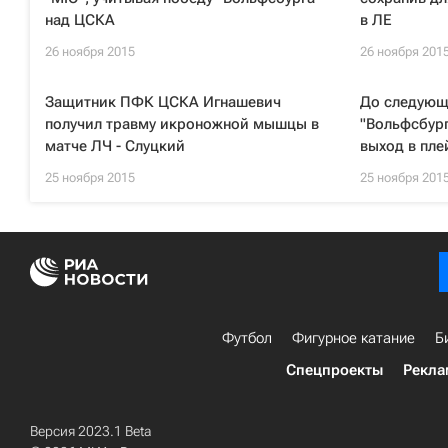
над ЦСКА
в ЛЕ
26 ноября 2015
26 ноября 201
Защитник ПФК ЦСКА Игнашевич
До следующ
получил травму икроножной мышцы в
"Вольфсбург
матче ЛЧ - Слуцкий
выход в пл
25 ноября 2015
25 ноября 201
Футбол
Фигурное катание
Б
Спецпроекты
Рекла
Версия 2023.1 Beta