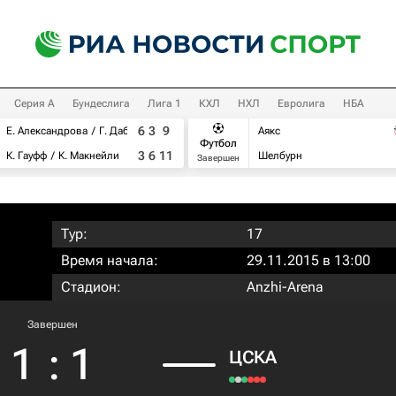
Серия А
Бундеслига
Лига 1
КХЛ
НХЛ
Евролига
НБА
6
3
9
Е. Александрова
Г. Дабровски
Аякс
Футбол
3
6
11
К. Гауфф
К. Макнейли
Шелбурн
Завершен
Тур:
17
Время начала:
29.11.2015 в 13:00
Стадион:
Anzhi-Arena
Завершен
1
:
1
ЦСКА