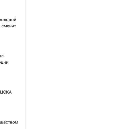
молодой
м сменит
ял
рции
 ЦСКА
уществом