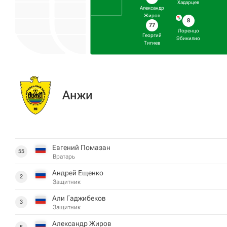
Хадарцев
Александр
Жиров
8
77
Лоренцо
Георгий
Эбикилио
Тигиев
Анжи
Евгений Помазан
55
Вратарь
Андрей Ещенко
2
Защитник
Али Гаджибеков
3
Защитник
Александр Жиров