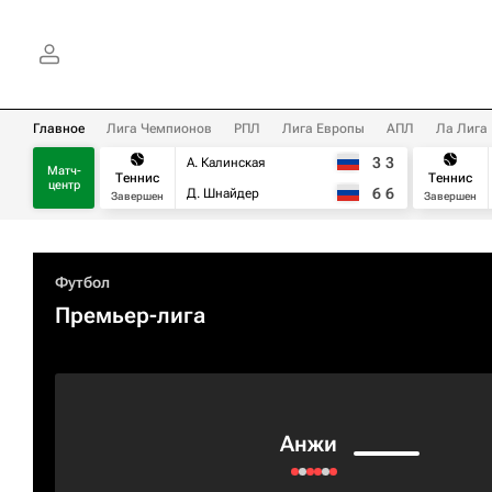
Главное
Лига Чемпионов
РПЛ
Лига Европы
АПЛ
Ла Лига
3
3
А. Калинская
Матч-
Теннис
Теннис
центр
6
6
Д. Шнайдер
Завершен
Завершен
Футбол
Премьер-лига
Анжи