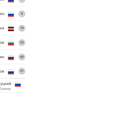
ко
8
ня
19
ов
23
ин
60
ов
91
луцкий
Тренер