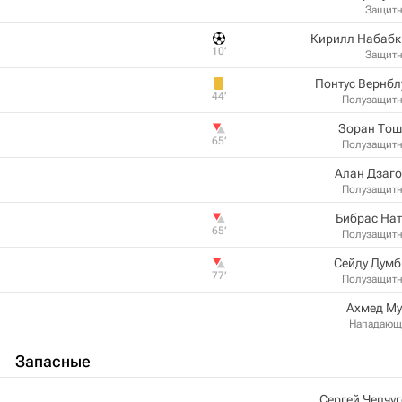
Защит
Кирилл Набабк
10‎’‎
Защит
Понтус Вернб
44‎’‎
Полузащит
Зоран Тош
65‎’‎
Полузащит
Алан Дзаго
Полузащит
Бибрас На
65‎’‎
Полузащит
Сейду Думб
77‎’‎
Полузащит
Ахмед Му
Нападающ
Запасные
Сергей Чепчу