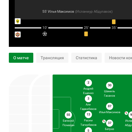
55‎’‎
Илья Максимов
(
Исланмур Абдулавов
)
10‎’‎
25‎’‎
35‎’‎
О матче
Трансляция
Статистика
Новости ко
2
30
Андрей
Шамиль
Ещенко
Гасанов
3
Али
87
Гаджибеков
Илья Максимов
13
55
9
Расим
Евгений
Исла
37
Тагирбеков
Помазан
Абду
Батраз
5