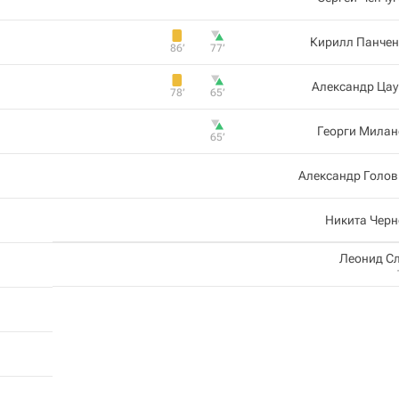
Кирилл Панчен
86‎’‎
77‎’‎
Александр Цау
78‎’‎
65‎’‎
Георги Милан
65‎’‎
Александр Голов
Никита Черн
Леонид С