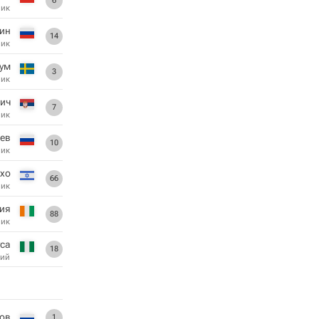
6
ник
ин
14
ник
лум
3
ник
ич
7
ник
ев
10
ник
тхо
66
ник
ия
88
ник
са
18
ий
гов
1