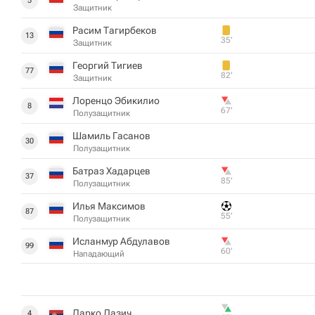
5
Защитник
Расим Тагирбеков
13
35‎’‎
Защитник
Георгий Тигиев
77
82‎’‎
Защитник
Лоренцо Эбикилио
8
67‎’‎
Полузащитник
Шамиль Гасанов
30
Полузащитник
Батраз Хадарцев
37
85‎’‎
Полузащитник
Илья Максимов
87
55‎’‎
Полузащитник
Исланмур Абдулавов
99
60‎’‎
Нападающий
Дарко Лазич
4