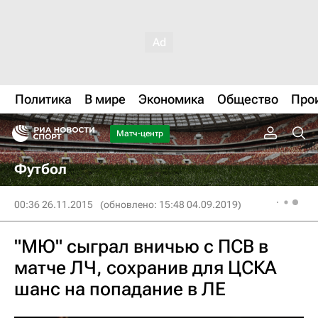
Политика
В мире
Экономика
Общество
Про
Матч-центр
Футбол
00:36 26.11.2015
(обновлено: 15:48 04.09.2019)
"МЮ" сыграл вничью с ПСВ в
матче ЛЧ, сохранив для ЦСКА
шанс на попадание в ЛЕ