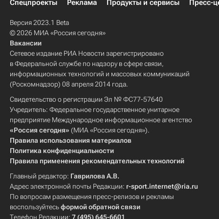
Спецпроекты
Реклама
Продукты и сервисы
Пресс-ц
Версия 2023.1 Beta
© 2026 МИА «Россия сегодня»
Вакансии
Сетевое издание РИА Новости зарегистрировано
в Федеральной службе по надзору в сфере связи,
информационных технологий и массовых коммуникаций
(Роскомнадзор) 08 апреля 2014 года.
Свидетельство о регистрации Эл № ФС77-57640
Учредитель: Федеральное государственное унитарное
предприятие Международное информационное агентство
«Россия сегодня»
(МИА «Россия сегодня»).
Правила использования материалов
Политика конфиденциальности
Правила применения рекомендательных технологий
Главный редактор:
Гаврилова А.В.
Адрес электронной почты Редакции:
r-sport.internet@ria.ru
По вопросам размещения пресс-релизов и рекламы
воспользуйтесь
формой обратной связи
Телефон Редакции:
7 (495) 645-6601