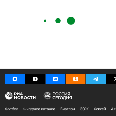
Футбол
Фигурное катание
Биатлон
ЗОЖ
Хоккей
Ав