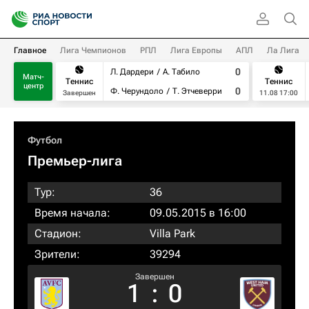
Главное
Лига Чемпионов
РПЛ
Лига Европы
АПЛ
Ла Лига
0
Л. Дардери
А. Табило
Матч-
Теннис
Теннис
центр
0
Ф. Черундоло
Т. Этчеверри
Завершен
11.08 17:00
Футбол
Премьер-лига
Тур:
36
Время начала:
09.05.2015 в 16:00
Стадион:
Villa Park
Зрители:
39294
Завершен
1
:
0