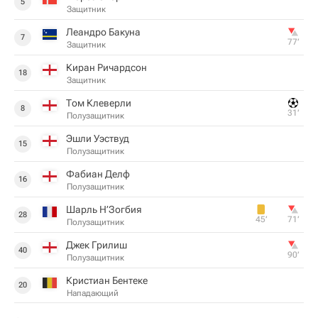
5
Защитник
Леандро Бакуна
7
77‎’‎
Защитник
Киран Ричардсон
18
Защитник
Том Клеверли
8
31‎’‎
Полузащитник
Эшли Уэствуд
15
Полузащитник
Фабиан Делф
16
Полузащитник
Шарль Н’Зогбия
28
45‎’‎
71‎’‎
Полузащитник
Джек Грилиш
40
90‎’‎
Полузащитник
Кристиан Бентеке
20
Нападающий