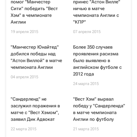
помог "Манчестер
принес "Астон Вилле"
Сити" победить "Вест
ничью в матче
Хэм" в чемпионате
чемпионата Англии с
Англии
"КПР"
19 апреля 2015
07 апреля 2015
"Манчестер Юнайтед"
Более 350 случаев
добился победы над
проявления расизма
"Астон Виллой" в матче
было выявлено в
чемпионата Англии
английском футболе с
2012 года
04 апреля 2015
24 марта 2015
"Сандерленд" не
"Вест Хэм" вырвал
заслужил поражения в
победу у "Сандерленда"
матче с "Вест Хэмом",
в матче чемпионата
заявил Дик Адвокат
Англии по футболу
22 марта 2015
21 марта 2015