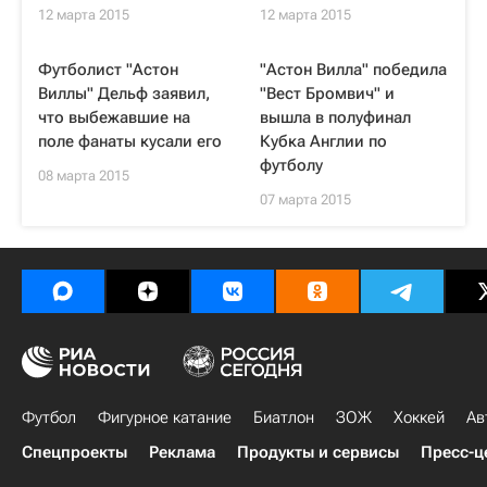
12 марта 2015
12 марта 2015
Футболист "Астон
"Астон Вилла" победила
Виллы" Дельф заявил,
"Вест Бромвич" и
что выбежавшие на
вышла в полуфинал
поле фанаты кусали его
Кубка Англии по
футболу
08 марта 2015
07 марта 2015
Футбол
Фигурное катание
Биатлон
ЗОЖ
Хоккей
Ав
Спецпроекты
Реклама
Продукты и сервисы
Пресс-ц