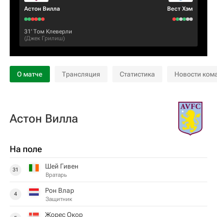
Астон Вилла
Вест Хэм
31‎’‎
Том Клеверли
(
Джек Грилиш
)
О матче
Трансляция
Статистика
Новости ком
Астон Вилла
На поле
Шей Гивен
31
Вратарь
Рон Влар
4
Защитник
Жорес Окор