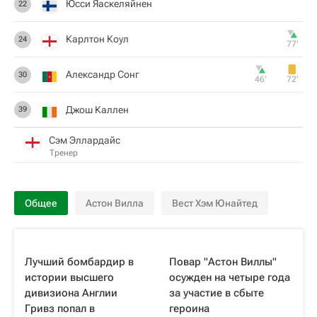
Юсси Яаскеляйнен
22
Карлтон Коул
24
77‎’‎
Александр Сонг
30
46‎’‎
72‎’‎
Джош Каллен
39
Сэм Эллардайс
Тренер
Общее
Астон Вилла
Вест Хэм Юнайтед
Лучший бомбардир в
Повар "Астон Виллы"
истории высшего
осужден на четыре года
дивизиона Англии
за участие в сбыте
Гривз попал в
героина