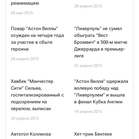
реанимацию
28 апреля 2015
04 мая 2015
Повар "Астон Виллы"
"Ливерпуль" не сумел
осужден на четыре года
обыграть "Вест
за участие в сбыте
Бромвич" в 500-м матче
героина
Джеррарда в премьер-
лиге
28 апреля 2015
25 апреля 2015
Хавбек "Манчестер
"Астон Вилла" одержала
Сити" Сильва,
волевую победу над
госпитализированный с
"Ливерпулем" и вышла
подозрением на
в финал Кубка Англии
перелом, выписан
19 апреля 2015
20 апреля 2015
Автогол Коллинза
Хет-трик Бентеке