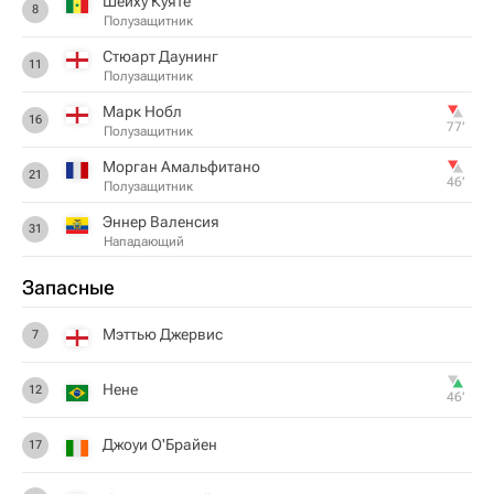
Шейху Куяте
8
Полузащитник
Стюарт Даунинг
11
Полузащитник
Марк Нобл
16
77‎’‎
Полузащитник
Морган Амальфитано
21
46‎’‎
Полузащитник
Эннер Валенсия
31
Нападающий
Запасные
Мэттью Джервис
7
Нене
12
46‎’‎
Джоуи О'Брайен
17