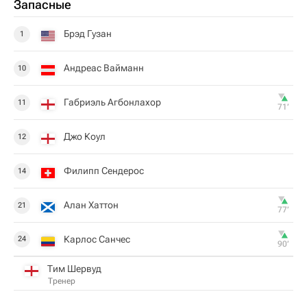
Запасные
Брэд Гузан
1
Андреас Вайманн
10
Габриэль Агбонлахор
11
71‎’‎
Джо Коул
12
Филипп Сендерос
14
Алан Хаттон
21
77‎’‎
Карлос Санчес
24
90‎’‎
Тим Шервуд
Тренер