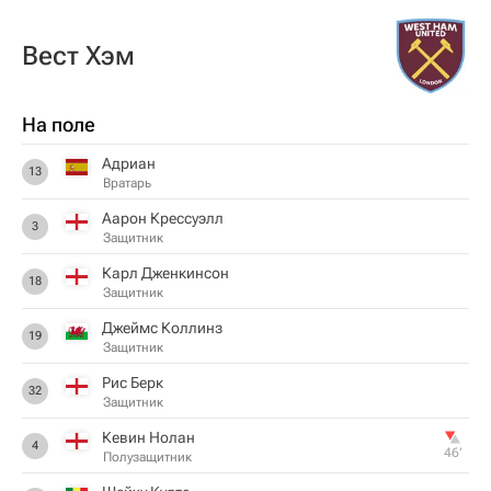
Вест Хэм
На поле
Адриан
13
Вратарь
Аарон Крессуэлл
3
Защитник
Карл Дженкинсон
18
Защитник
Джеймс Коллинз
19
Защитник
Рис Берк
32
Защитник
Кевин Нолан
4
46‎’‎
Полузащитник