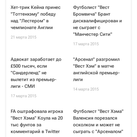
Хет-трик Кейна принес
Футболист "Вест
"Тоттенхэму" победу
Бромвича" Брант
над "Лестером" в
дисквалифицирован и
чемпионате Англии
не сыграет с
"Манчестер Сити"
21 марта 2015
17 марта 2015
Адвокат заработает до
"Арсенал" разгромил
£500 тысяч, если
"Вест Хэм" в матче
"Сандерленд" не
английской премьер-
вылетит из премьер-
лиги
лиги - СМИ
14 марта 2015
17 марта 2015
FA оштрафовала игрока
Футболист "Вест Хэма"
"Вест Хэма" Коула на 20
Валенсия порезался
тыс фунтов за
осколком и может не
комментарий в Twitter
сыграть с "Арсеналом"