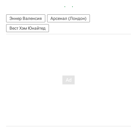
Эннер Валенсия
Арсенал (Лондон)
Вест Хэм Юнайтед