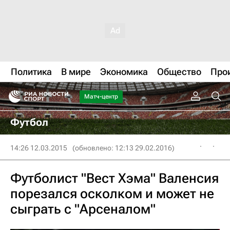
Политика
В мире
Экономика
Общество
Про
Матч-центр
Футбол
14:26 12.03.2015
(обновлено: 12:13 29.02.2016)
Футболист "Вест Хэма" Валенсия
порезался осколком и может не
сыграть с "Арсеналом"