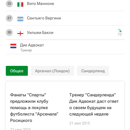
Вито Манноне
25
Сантьяго Вергини
27
Уильям Бакли
30
75‎’‎
Дик Адвокат
Тренер
Общее
Арсенал (Лондон)
Сандерленд
Фанаты "Спарты"
Тренер "Сандерленда"
предложили клубу
Дик Адвокат даст ответ
помощь в покупке
о своем будущем на
футболиста "Арсенала"
следующей неделе
Росицкого
21 мая 2015
21 мая 2015