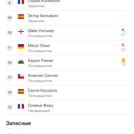
Лоран Косельни
6
Защитник
Эктор Бельерин
39
Защитник
Джек Уилшир
10
67‎’‎
Полузащитник
Месут Озил
11
82‎’‎
Полузащитник
Аарон Рэмзи
16
18‎’‎
Полузащитник
Алексис Санчес
17
Полузащитник
Санти Касорла
19
Полузащитник
Оливье Жиру
12
Нападающий
Запасные