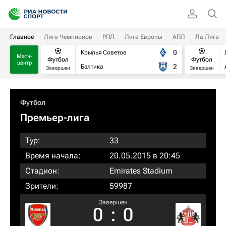
Главное
Лига Чемпионов
РПЛ
Лига Европы
АПЛ
Ла Лига
0
Крылья Советов
Матч-
Футбол
Футбол
центр
2
Балтика
Завершен
Завершен
Футбол
Премьер-лига
Тур:
33
Время начала:
20.05.2015 в 20:45
Стадион:
Emirates Stadium
Зрители:
59987
Завершен
0
:
0