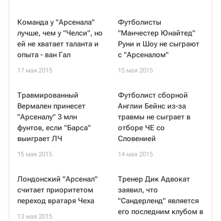
Команда у "Арсенала"
Футболисты
лучше, чем у "Челси", но
"Манчестер Юнайтед"
ей не хватает таланта и
Руни и Шоу не сыграют
опыта - ван Гал
с "Арсеналом"
17 мая 2015
15 мая 2015
Травмированный
Футболист сборной
Вермален принесет
Англии Бейнс из-за
"Арсеналу" 3 млн
травмы не сыграет в
фунтов, если "Барса"
отборе ЧЕ со
выиграет ЛЧ
Словенией
15 мая 2015
14 мая 2015
Лондонский "Арсенал"
Тренер Дик Адвокат
считает приоритетом
заявил, что
переход вратаря Чеха
"Сандерленд" является
его последним клубом в
13 мая 2015