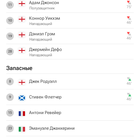
Адам Джонсон
11
75‎’‎
Полузащитник
Коннор Уикхэм
10
46‎’‎
Нападающий
Дэниэл Грэм
19
46‎’‎
Нападающий
Джермейн Дефо
28
Нападающий
Запасные
Джек Родуэлл
8
46‎’‎
Стивен Флетчер
9
46‎’‎
Антони Ревейер
15
Эмануэле Джаккерини
23