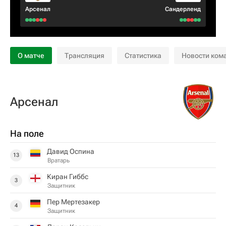
Арсенал
Сандерленд
О матче
Трансляция
Статистика
Новости ком
Арсенал
На поле
Давид Оспина
13
Вратарь
Киран Гиббс
3
Защитник
Пер Мертезакер
4
Защитник