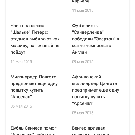
карьере
11 мая 2015
Член правления
Футболисты
"Шальке" Петерс:
"Сандерленда"
стадион выбирают как
победили "Эвертон" в
машину, на грязный не
матче чемпионата
пойдут
Англии
11 мая 2015
09 мая 2015
Миллиардер Данготе
Африканский
предпримет еще одну
миллиардер Данготе
попытку купить
предпримет еще одну
"Арсенал"
попытку купить
"Арсенал"
05 мая 2015
05 мая 2015
Дубль Санчеса помог
Венгер призвал
"Арсеналу" победить
главного тренера