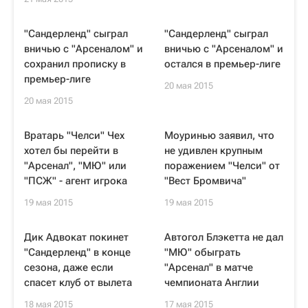
"Сандерленд" сыграл
"Сандерленд" сыграл
вничью с "Арсеналом" и
вничью с "Арсеналом" и
сохранил прописку в
остался в премьер-лиге
премьер-лиге
20 мая 2015
20 мая 2015
Вратарь "Челси" Чех
Моуринью заявил, что
хотел бы перейти в
не удивлен крупным
"Арсенал", "МЮ" или
поражением "Челси" от
"ПСЖ" - агент игрока
"Вест Бромвича"
19 мая 2015
19 мая 2015
Дик Адвокат покинет
Автогол Блэкетта не дал
"Сандерленд" в конце
"МЮ" обыграть
сезона, даже если
"Арсенал" в матче
спасет клуб от вылета
чемпионата Англии
18 мая 2015
17 мая 2015