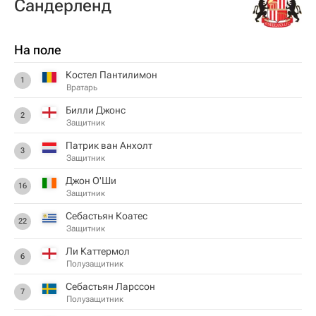
Сандерленд
На поле
Костел Пантилимон
1
Вратарь
Билли Джонс
2
Защитник
Патрик ван Анхолт
3
Защитник
Джон О'Ши
16
Защитник
Себастьян Коатес
22
Защитник
Ли Каттермол
6
Полузащитник
Себастьян Ларссон
7
Полузащитник