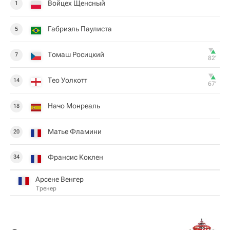
Войцех Щенсный
1
Габриэль Паулиста
5
Томаш Росицкий
7
82‎’‎
Тео Уолкотт
14
67‎’‎
Начо Монреаль
18
Матье Фламини
20
Франсис Коклен
34
Арсене Венгер
Тренер