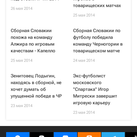
товарищеских матчах
26 мая 2014
25 мая 2014
Сборная Словакии
Сборная Словакии по
похожа на команду
футболу победила
Алжира по игровым
команду Черногории в
качествам - Капелло
товарищеском матче
25 мая 2014
24 мая 2014
Зенитовец Лодыгин,
Экс-футболист
находясь в сборной, не
московского
хочет думать об
"Спартака" Игор
упущенной победе в ЧР
Митрески завершит
игровую карьеру
23 мая 2014
23 мая 2014