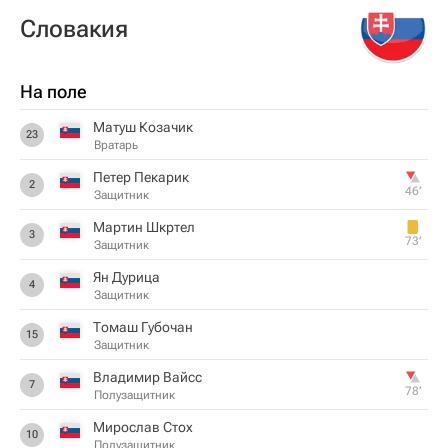
Словакия
На поле
Матуш Козачик
23
Вратарь
Петер Пекарик
2
46‎’‎
Защитник
Мартин Шкртел
3
73‎’‎
Защитник
Ян Дурица
4
Защитник
Томаш Губочан
15
Защитник
Владимир Вайсс
7
78‎’‎
Полузащитник
Мирослав Стох
10
Полузащитник