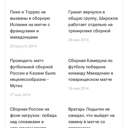
Пике и Торрес не
Гранат вернулся в
вызваны в сборную
общую группу, Широков
Испании на матчи с
работает отдельно на
французами и
тренировке сборной
македонцами
28 мая 2014
29 августа 2014
Проводить матч
Сборная Камеруна по
футбольной сборной
футболу победила
России в Казани было
команду Македонии в
нецелесообразно -
товарищеском матче
Мутко
26 мая 2014
27 мая 2014
Сборная России на
Вратарь Лодыгин не
фоне нагрузок: победа
ожидал, что выйдет на
над словаками в
замену в матче со