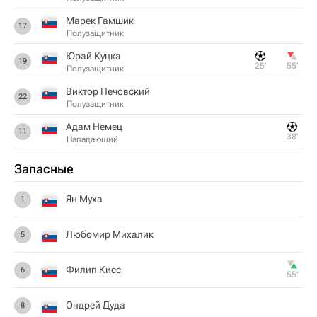
Марек Гамшик
17
Полузащитник
Юрай Куцка
19
25‎’‎
55‎’‎
Полузащитник
Виктор Печовский
22
Полузащитник
Адам Немец
11
38‎’‎
Нападающий
Запасные
Ян Муха
1
Любомир Михалик
5
Филип Кисс
6
55‎’‎
Ондрей Дуда
8