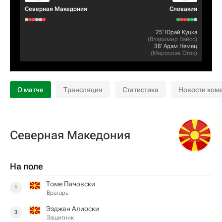
Северная Македония
Словакия
25‎’‎
Юрай Куцка
(
Владимир Вайсс
)
38‎’‎
Адам Немец
(
Мирослав Стох
)
О матче
Трансляция
Статистика
Новости ком
Северная Македония
На поле
Томе Пачовски
1
Вратарь
Эзджан Алиоски
3
Защитник