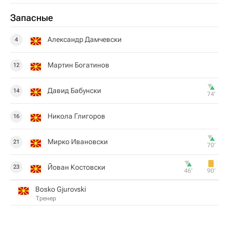
Запасные
Александр Дамчевски
4
Мартин Богатинов
12
Давид Бабунски
14
74‎’‎
Никола Глигоров
16
Мирко Ивановски
21
70‎’‎
Йован Костовски
23
46‎’‎
90‎’‎
Bosko Gjurovski
Тренер