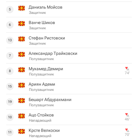
Даниэль Мойсов
5
Защитник
Ванче Шиков
6
Защитник
Стефан Ристовски
13
Защитник
Александар Трайковски
7
Полузащитник
Мухамед Демири
8
74‎’‎
Полузащитник
Ариян Адеми
15
Полузащитник
Бешарт Абдурахмани
19
Полузащитник
Ацо Стойков
10
46‎’‎
Нападающий
Крсте Велкоски
11
70‎’‎
Нападающий