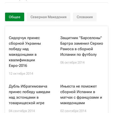
Общее
Северная Македония
Словакия
Сидорчук принес
Защитник "Барселоны"
сборной Украины
Бартра заменил Серхио
победу над
Рамоса в сборной
македонцами в
Испании по футболу
квалификации
06 октября 2014
Евро-2016
12 октября 2014
Дубль Ибрагимовича
Иньеста не поможет
принес победу шведам
сборной Испании в
над эстонцами в
матчах с французами и
товарищеской игре
македонцами
04 сентября 2014
02 сентября 2014