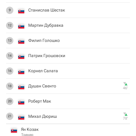
Станислав Шестак
9
Мартин Дубравка
12
Филип Голошко
13
Патрик Грошовски
14
Корнел Салата
16
Душан Свенто
18
46‎’‎
Роберт Мак
20
Михал Дюриш
21
78‎’‎
Ян Козак
Тренер