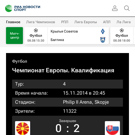
Главное
Лига Чемпионов
РПЛ
Лига Европы
АПЛ
Ла Лига
Крылья Советов
Матч-
Футбол
Футбол
центр
Балтика
08.08 15:30
08.08 18:00
Футбол
Чемпионат Европы. Квалификация​
Тур:
4
Время начала:
15.11.2014 в 20:45
Стадион:
Philip II Arena, Skopje
Зрители:
11322
Завершен
0
:
2