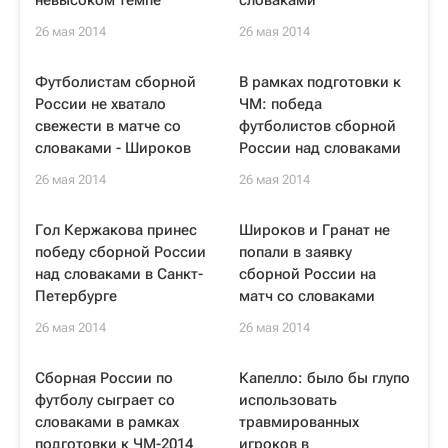
невысоком темпе
словаками
26 мая 2014
26 мая 2014
Футболистам сборной
В рамках подготовки к
России не хватало
ЧМ: победа
свежести в матче со
футболистов сборной
словаками - Широков
России над словаками
26 мая 2014
26 мая 2014
Гол Кержакова принес
Широков и Гранат не
победу сборной России
попали в заявку
над словаками в Санкт-
сборной России на
Петербурге
матч со словаками
26 мая 2014
26 мая 2014
Сборная России по
Капелло: было бы глупо
футболу сыграет со
использовать
словаками в рамках
травмированных
подготовки к ЧМ-2014
игроков в