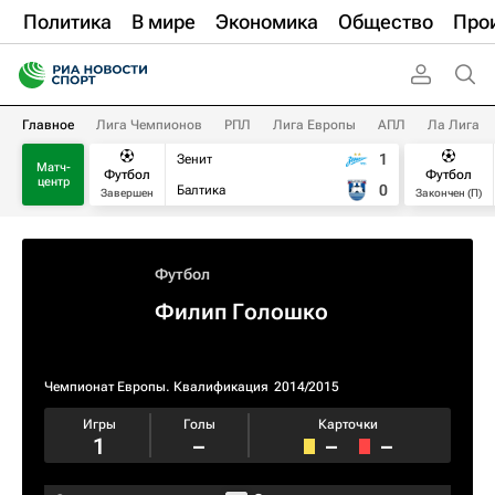
Политика
В мире
Экономика
Общество
Про
Главное
Лига Чемпионов
РПЛ
Лига Европы
АПЛ
Ла Лига
1
Зенит
Матч-
Футбол
Футбол
центр
0
Балтика
Завершен
Закончен (П)
Футбол
Филип Голошко
Чемпионат Европы. Квалификация​
2014/2015
Игры
Голы
Карточки
1
–
–
–