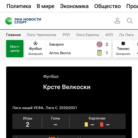
Политика
В мире
Экономика
Общество
Про
Главное
Лига Чемпионов
РПЛ
Лига Европы
АПЛ
Ла Лига
2
Бавария
Матч-
Футбол
Теннис
центр
1
Астон Вилла
Завершен
Завершен
Футбол
Крсте Велкоски
Лига наций УЕФА. Лига C
2020/2021
Игры
Голы
Карточки
2
–
–
–