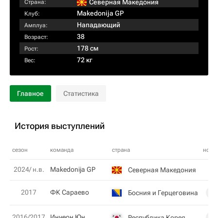
Северная Македония
Страна:
Makedonija GP
Клуб:
Нападающий
Амплуа:
38
Возраст:
178 см
Рост:
72 кг
Вес:
Главное
Статистика
История выступлений
сезон
команда
страна
номе
2024/ н.в.
Makedonija GP
Северная Македония
2017
ФК Сараево
Босния и Герцеговина
11
2016/2017
Инчеон Юн
Республика Корея
88