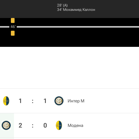
28‎’‎ (А)
34‎’‎
Мохаммед Каллон
46‎’‎
1
:
1
Интер М
2
:
0
Модена