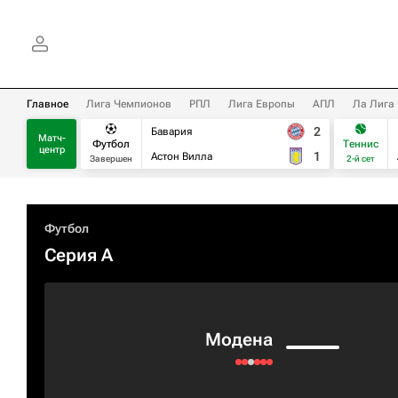
Главное
Лига Чемпионов
РПЛ
Лига Европы
АПЛ
Ла Лига
2
Бавария
Матч-
Футбол
Теннис
центр
1
Астон Вилла
Завершен
2-й сет
Футбол
Серия А
Модена