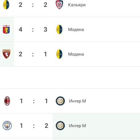
2
:
2
Кальяри
4
:
3
Модена
2
:
1
Модена
1
:
1
Интер М
1
:
2
Интер М