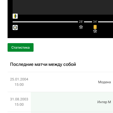
28‎’‎
34‎’‎
Статистика
Последние матчи между собой
25.01.2004
Модена
15:00
31.08.2003
Интер М
15:00