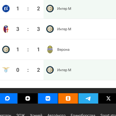
1
:
2
Интер М
3
:
3
Интер М
1
:
1
Верона
0
:
2
Интер М
иатлон
ЗОЖ
Хоккей
Авто/мото
Единоборства
Sport sto