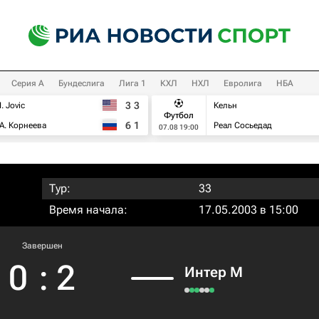
Серия А
Бундеслига
Лига 1
КХЛ
НХЛ
Евролига
НБА
3
3
I. Jovic
Кельн
Футбол
6
1
А. Корнеева
Реал Сосьедад
07.08 19:00
Тур:
33
Время начала:
17.05.2003 в 15:00
Завершен
0
:
2
Интер М