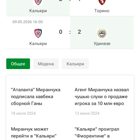
Кальяри
Торино
09.05.2026 16:00
0
:
2
Кальяри
Удинезе
Общее
Модена
Кальяри
"Аталанта" Миранчука
Агент Миранчука назвал
подписала хавбека
чушью слухи о продаже
сборной Ганы
игрока за 10 млн евро
18 июля 2024
13 июня 2024
Миранчук может
"Кальяри" проиграл
перейти в "Кальяри"
"Фиорентине" в