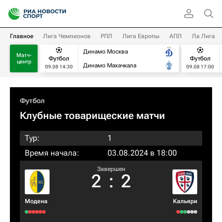
Главное
Лига Чемпионов
РПЛ
Лига Европы
АПЛ
Ла Лига
Динамо Москва
Матч-
Футбол
Футбол
центр
Динамо Махачкала
09.08 14:30
09.08 17:00
Футбол
Клубные товарищеские матчи
Тур:
1
Время начала:
03.08.2024 в 18:00
Завершен
2
:
2
Модена
Кальяри