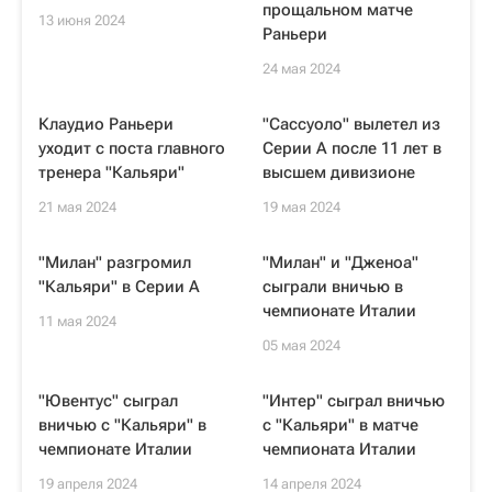
прощальном матче
13 июня 2024
Раньери
24 мая 2024
Клаудио Раньери
"Сассуоло" вылетел из
уходит с поста главного
Серии А после 11 лет в
тренера "Кальяри"
высшем дивизионе
21 мая 2024
19 мая 2024
"Милан" разгромил
"Милан" и "Дженоа"
"Кальяри" в Серии А
сыграли вничью в
чемпионате Италии
11 мая 2024
05 мая 2024
"Ювентус" сыграл
"Интер" сыграл вничью
вничью с "Кальяри" в
с "Кальяри" в матче
чемпионате Италии
чемпионата Италии
19 апреля 2024
14 апреля 2024