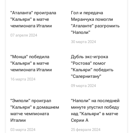
"Аталанта" проиграла
Гол и передача
"Кальяри" в матче
Миранчука помогли
чемпионата Италии
"Аталанте" разгромить
"Наполи"
07 апреля 2024
30 марта 2024
"Монца" победила
Дубль экс-игрока
"Кальяри" в матче
"Ростова" помог
чемпионата Италии
"Кальяри" победить
"Салернитану"
16 марта 2024
09 марта 2024
"Эмполи" проиграл
"Наполи" на последней
"Кальяри" в домашнем
минуте упустил победу
матче чемпионата
над "Кальяри" в матче
Италии
Серии А
03 марта 2024
25 февраля 2024