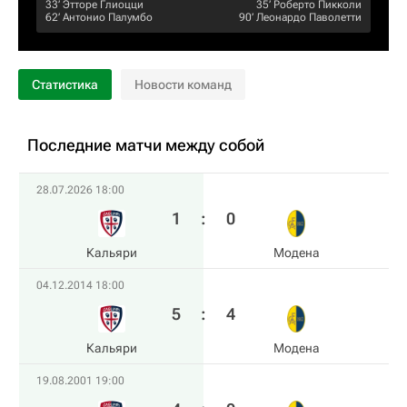
33‎’‎
Этторе Глиоцци
35‎’‎
Роберто Пикколи
62‎’‎
Антонио Палумбо
90‎’‎
Леонардо Паволетти
Статистика
Новости команд
Последние матчи между собой
28.07.2026 18:00
1
:
0
Кальяри
Модена
04.12.2014 18:00
5
:
4
Кальяри
Модена
19.08.2001 19:00