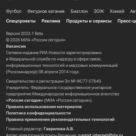
Футбол
Фигурное катание
Биатлон
ЗОЖ
Хоккей
Ав
Спецпроекты
Реклама
Продукты и сервисы
Пресс-ц
Версия 2023.1 Beta
© 2026 МИА «Россия сегодня»
Вакансии
Сетевое издание РИА Новости зарегистрировано
в Федеральной службе по надзору в сфере связи,
информационных технологий и массовых коммуникаций
(Роскомнадзор) 08 апреля 2014 года.
Свидетельство о регистрации Эл № ФС77-57640
Учредитель: Федеральное государственное унитарное
предприятие Международное информационное агентство
«Россия сегодня»
(МИА «Россия сегодня»).
Правила использования материалов
Политика конфиденциальности
Правила применения рекомендательных технологий
Главный редактор:
Гаврилова А.В.
Адрес электронной почты Редакции:
r-sport.internet@ria.ru