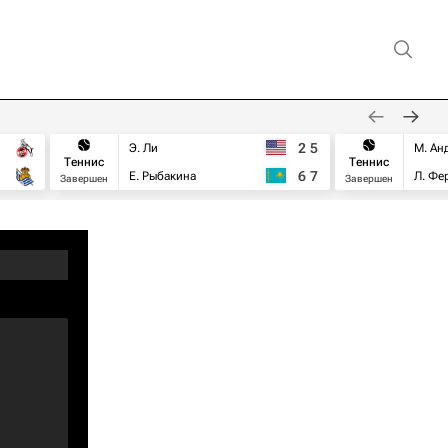
2
5
Э. Ли
М. Ан
Теннис
Теннис
6
7
Е. Рыбакина
Л. Фе
Завершен
Завершен