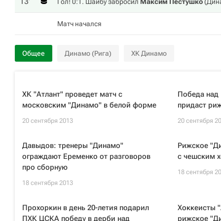
13‎’‎
Гол! 0:1. Шайбу забросил
Максим Пестушко
(
Дин
Матч начался
Общее
Динамо (Рига)
ХК Динамо
ХК "Атлант" проведет матч с
Победа над
московским "Динамо" в белой форме
придаст риж
20 сентября 2013
20 сентября 2
Давыдов: тренеры "Динамо"
Рижское "Д
ограждают Еременко от разговоров
с чешским 
про сборную
18 сентября 2
18 сентября 2013
Прохоркин в день 20-летия подарил
Хоккеисты "
ПХК ЦСКА победу в дерби над
рижское "Д