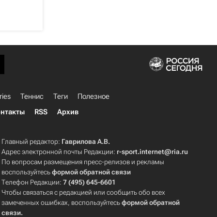
ries
Теннис
Теги
Полезное
нтакты
RSS
Архив
Главный редактор:
Гаврилова А.В.
Адрес электронной почты Редакции:
r-sport.internet@ria.ru
По вопросам размещения пресс-релизов и рекламы
воспользуйтесь
формой обратной связи
Телефон Редакции:
7 (495) 645-6601
Чтобы связаться с редакцией или сообщить обо всех
замеченных ошибках, воспользуйтесь
формой обратной
связи
.