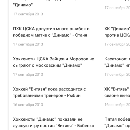
"Динамо"
17 сентября 2
17 сентября 2013
ПХК ЦСКА допустил много ошибок в
ХК "Динамо"
победном матче с "Динамо" - Станя
против ЦСКА
17 сентября 2013
17 сентября 2
Хоккеисты ЦСКА Зайцев и Морозов не
Касатонов: 
сыграют с московским "Динамо"
"Динамо" иг
17 сентября 2013
17 сентября 2
Хоккей "Витязя" пока расходится с
ХК "Витязь"
требованиями тренеров - Рыбин
сезоне вые
16 сентября 2013
16 сентября 2
Хоккеисты "Динамо" показали не
Пятая побед
лучшую игру против "Витязя" - Бабенко
"Динамо" од