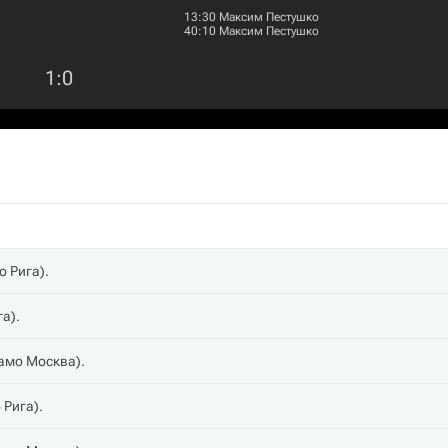
13:30
Максим Пестушко
40:10
Максим Пестушко
1
:
0
о Рига
).
га
).
амо Москва
).
 Рига
).