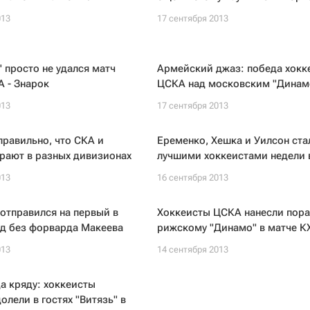
013
17 сентября 2013
 просто не удался матч
Армейский джаз: победа хокк
 - Знарок
ЦСКА над московским "Динам
013
17 сентября 2013
правильно, что СКА и
Еременко, Хешка и Уилсон ста
рают в разных дивизионах
лучшими хоккеистами недели 
013
16 сентября 2013
 отправился на первый в
Хоккеисты ЦСКА нанесли пор
зд без форварда Макеева
рижскому "Динамо" в матче К
013
14 сентября 2013
а кряду: хоккеисты
олели в гостях "Витязь" в