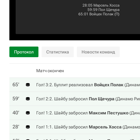
28:05
Марсель Хосса
59:59
Пол Щечура
65:01
Войцех Полак
(П)
Протокол
Статистика
Новости команд
Матч окончен
65‎’‎
Гол! 3:2. Буллит реализовал
Войцех Полак
(
Динам
59‎’‎
Гол! 2:2. Шайбу забросил
Пол Щечура
(
Динамо Ри
40‎’‎
Гол! 1:2. Шайбу забросил
Максим Пестушко
(
Дин
28‎’‎
Гол! 1:1. Шайбу забросил
Марсель Хосса
(
Динамо