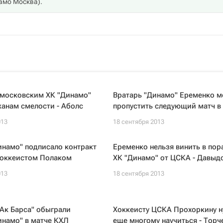
амо Москва
).
 московским ХК "Динамо"
Вратарь "Динамо" Еременко м
анам смелости - Аболс
пропустить следующий матч в
013
18 сентября 2013
инамо" подписало контракт
Еременко нельзя винить в по
хоккеистом Полаком
ХК "Динамо" от ЦСКА - Давыд
013
18 сентября 2013
Ак Барса" обыграли
Хоккеисту ЦСКА Прохоркину 
инамо" в матче КХЛ
еще многому научиться - Торч