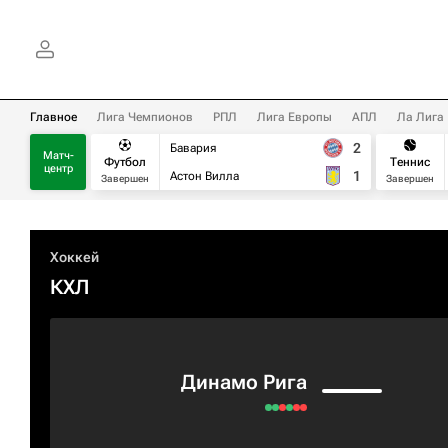
Главное
Лига Чемпионов
РПЛ
Лига Европы
АПЛ
Ла Лига
2
Бавария
Матч-
Футбол
Теннис
центр
1
Астон Вилла
Завершен
Завершен
Хоккей
КХЛ
Динамо Рига