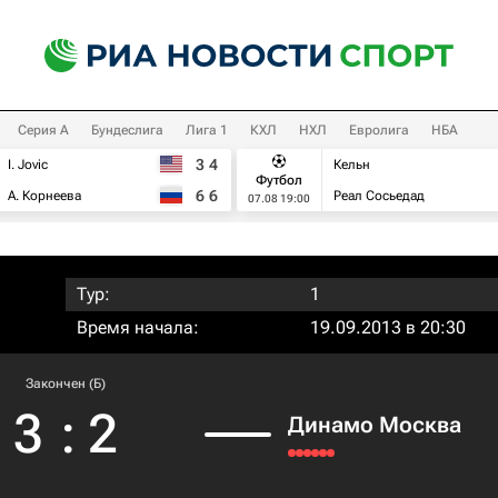
Серия А
Бундеслига
Лига 1
КХЛ
НХЛ
Евролига
НБА
3
4
I. Jovic
Кельн
Футбол
6
6
А. Корнеева
Реал Сосьедад
07.08 19:00
Тур:
1
Время начала:
19.09.2013 в 20:30
Закончен (Б)
3
:
2
Динамо Москва