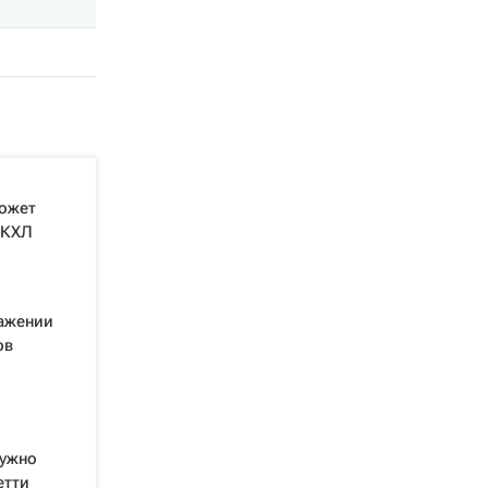
ожет
 КХЛ
ражении
ов
нужно
етти