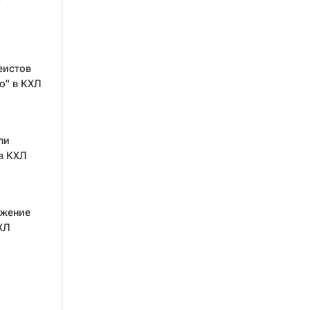
еистов
о" в КХЛ
ли
в КХЛ
ажение
ХЛ