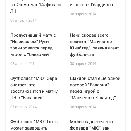
во 2-х матчах 1/4 финала
игроков - Гвардиола
ЛЧ
08 апреля 2014
09 апреля 2014
Пропустивший матч с
Нани скорее всего
"Ньюкаслом" Руни
покинет "Манчестер
тренировался перед
Юнайтед", заявил агент
игрой с "Баварией"
футболиста
08 апреля 2014
08 апреля 2014
Футболист "МЮ" Эвра
Шакири стал еще одной
считает, что
потерей "Баварии"
восстановится к матчу
перед игрой с
ЛЧ с "Баварией"
"Манчестер Юнайтед"
07 апреля 2014
06 апреля 2014
Футболист "МЮ" Гиггз
Мойес надеется, что
может завершить
форвард "МЮ" ван