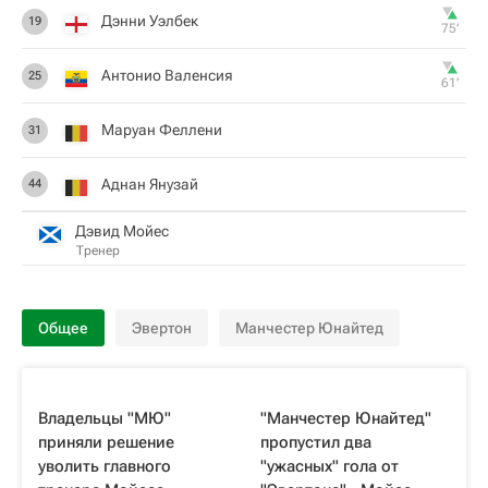
Дэнни Уэлбек
19
75‎’‎
Антонио Валенсия
25
61‎’‎
Маруан Феллени
31
Аднан Янузай
44
Дэвид Мойес
Тренер
Общее
Эвертон
Манчестер Юнайтед
Владельцы "МЮ"
"Манчестер Юнайтед"
приняли решение
пропустил два
уволить главного
"ужасных" гола от