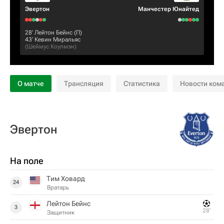
Эвертон
Манчестер Юнайтед
28‎’‎
Лейтон Бейнс
(П)
43‎’‎
Кевин Миральяс
(
Шеймус Коулмэн
)
О матче
Трансляция
Статистика
Новости ком
Эвертон
На поле
Тим Ховард
24
Вратарь
Лейтон Бейнс
3
28‎’‎
Защитник