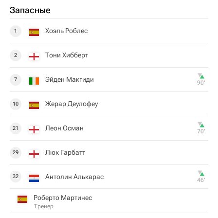
Запасные
Хоэль Роблес
1
Тони Хибберт
2
Эйден Макгиди
7
90‎’‎
Жерар Деулофеу
10
Леон Осман
21
70‎’‎
Люк Гарбатт
29
Антолин Алькарас
32
46‎’‎
Роберто Мартинес
Тренер