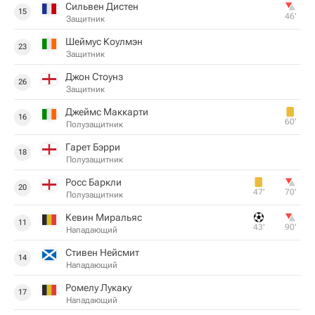
Сильвен Дистен
15
46‎’‎
Защитник
Шеймус Коулмэн
23
Защитник
Джон Стоунз
26
Защитник
Джеймс Маккарти
16
60‎’‎
Полузащитник
Гарет Бэрри
18
Полузащитник
Росс Баркли
20
47‎’‎
70‎’‎
Полузащитник
Кевин Миральяс
11
43‎’‎
90‎’‎
Нападающий
Стивен Нейсмит
14
Нападающий
Ромелу Лукаку
17
Нападающий