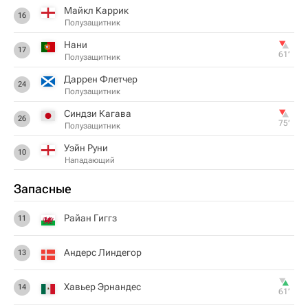
Майкл Каррик
16
Полузащитник
Нани
17
61‎’‎
Полузащитник
Даррен Флетчер
24
Полузащитник
Синдзи Кагава
26
75‎’‎
Полузащитник
Уэйн Руни
10
Нападающий
Запасные
Райан Гиггз
11
Андерс Линдегор
13
Хавьер Эрнандес
14
61‎’‎