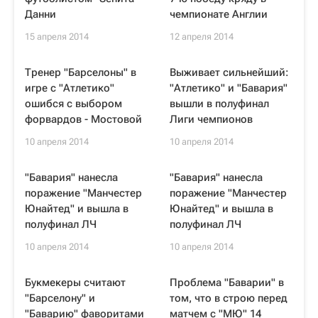
Данни
чемпионате Англии
15 апреля 2014
12 апреля 2014
Тренер "Барселоны" в
Выживает сильнейший:
игре с "Атлетико"
"Атлетико" и "Бавария"
ошибся с выбором
вышли в полуфинал
форвардов - Мостовой
Лиги чемпионов
10 апреля 2014
10 апреля 2014
"Бавария" нанесла
"Бавария" нанесла
поражение "Манчестер
поражение "Манчестер
Юнайтед" и вышла в
Юнайтед" и вышла в
полуфинал ЛЧ
полуфинал ЛЧ
10 апреля 2014
10 апреля 2014
Букмекеры считают
Проблема "Баварии" в
"Барселону" и
том, что в строю перед
"Баварию" фаворитами
матчем с "МЮ" 14