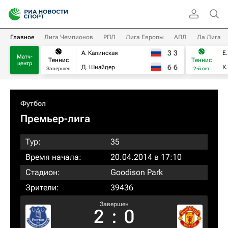
Главное
Лига Чемпионов
РПЛ
Лига Европы
АПЛ
Ла Лига
3
3
А. Калинская
Е
Матч-
Теннис
Теннис
центр
6
6
Д. Шнайдер
К
Завершен
2-й сет
Футбол
Премьер-лига
Тур:
35
Время начала:
20.04.2014 в 17:10
Стадион:
Goodison Park
Зрители:
39436
Завершен
2
:
0