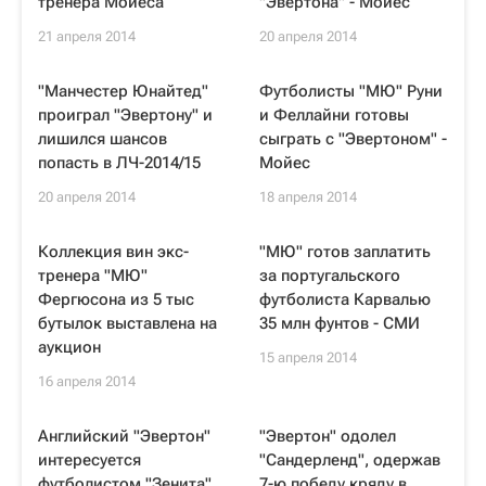
тренера Мойеса
"Эвертона" - Мойес
21 апреля 2014
20 апреля 2014
"Манчестер Юнайтед"
Футболисты "МЮ" Руни
проиграл "Эвертону" и
и Феллайни готовы
лишился шансов
сыграть с "Эвертоном" -
попасть в ЛЧ-2014/15
Мойес
20 апреля 2014
18 апреля 2014
Коллекция вин экс-
"МЮ" готов заплатить
тренера "МЮ"
за португальского
Фергюсона из 5 тыс
футболиста Карвалью
бутылок выставлена на
35 млн фунтов - СМИ
аукцион
15 апреля 2014
16 апреля 2014
Английский "Эвертон"
"Эвертон" одолел
интересуется
"Сандерленд", одержав
футболистом "Зенита"
7-ю победу кряду в