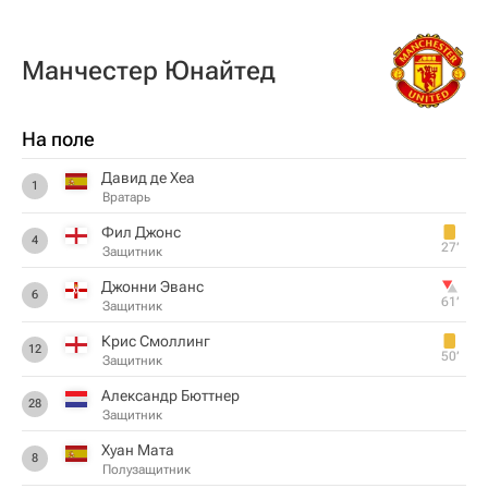
Манчестер Юнайтед
На поле
Давид де Хеа
1
Вратарь
Фил Джонс
4
27‎’‎
Защитник
Джонни Эванс
6
61‎’‎
Защитник
Крис Смоллинг
12
50‎’‎
Защитник
Александр Бюттнер
28
Защитник
Хуан Мата
8
Полузащитник