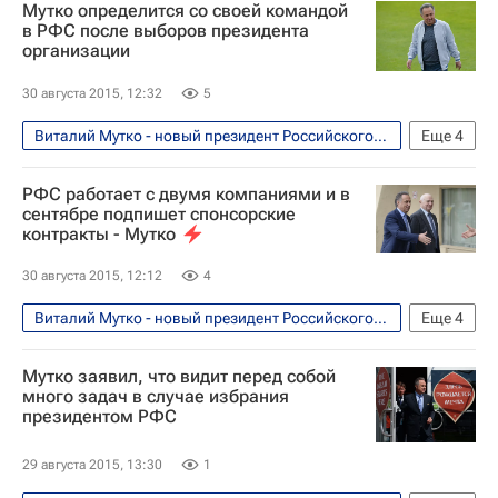
Мутко определится со своей командой
Вячеслав Колосков
Виталий Мутко
в РФС после выборов президента
организации
Сергей Фурсенко
Российский футбольный союз (РФС)
30 августа 2015, 12:32
5
Михаил Гершкович
Вагиз Хидиятуллин
Виталий Мутко - новый президент Российского футбольного союза (РФС). Мнения, комментарии
Еще
4
Николай Левников
Футбол
Спорт
Виталий Мутко
РФС работает с двумя компаниями и в
Анзор Кавазашвили
Николай Толстых
Российский футбольный союз (РФС)
сентябре подпишет спонсорские
Сергей Анохин
Игорь Лебедев
контракты - Мутко
30 августа 2015, 12:12
4
Виталий Мутко - новый президент Российского футбольного союза (РФС). Мнения, комментарии
Еще
4
Футбол
Спорт
Виталий Мутко
Мутко заявил, что видит перед собой
Российский футбольный союз (РФС)
много задач в случае избрания
президентом РФС
29 августа 2015, 13:30
1