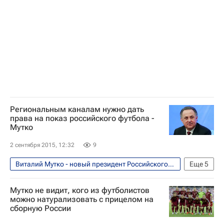
Российский футбольный союз (РФС)
Максим Митрофанов
Российская федерация баскетбола (РФБ)
Всероссийская федерация плавания (ВФП)
Андрей Кириленко
Летние Олимпийские игры 2016
Евро-2020 (отборочный турнир)
Россия
Джефф Монсон
Региональным каналам нужно дать
Сборная России по футболу
права на показ российского футбола -
Мутко
2 сентября 2015, 12:32
9
Виталий Мутко - новый президент Российского футбольного союза (РФС). Мнения, комментарии
Еще
5
Футбол
Спорт
Виталий Мутко
Мутко не видит, кого из футболистов
Российский футбольный союз (РФС)
можно натурализовать с прицелом на
сборную России
РПЛ 2026-2027 (Чемпионат России по футболу)