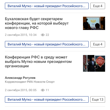
Виталий Мутко - новый президент Российского футбольного союза (РФС). Мнения, комментарии
Еще
4
Футбол
Спорт
Виталий Мутко
Бухаловская будет секретарем
Российский футбольный союз (РФС)
конференции, на которой выберут
нового главу РФС
2 сентября 2015, 10:34
22
Виталий Мутко - новый президент Российского футбольного союза (РФС). Мнения, комментарии
Еще
4
Футбол
Спорт
Виталий Мутко
Конференция РФС в среду может
Российский футбольный союз (РФС)
выбрать Мутко новым президентом
организации
Александр Рогулев
Корреспондент РИА Новости Спорт
2 сентября 2015, 00:05
11
Виталий Мутко - новый президент Российского футбольного союза (РФС). Мнения, комментарии
Еще
13
Футбол
Спорт