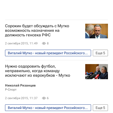
Сорокин будет обсуждать с Мутко
возможность назначения на
должность генсека РФС
2 сентября 2015, 11:49
8
Виталий Мутко - новый президент Российского футбольного союза (РФС). Мнения, комментарии
Еще
5
Футбол
Спорт
Виталий Мутко
Нужно оздоровить футбол,
Российский футбольный союз (РФС)
неправильно, когда команду
исключают из еврокубков - Мутко
Алексей Сорокин
Николай Рязанцев
Р-Спорт
2 сентября 2015, 11:37
6
Виталий Мутко - новый президент Российского футбольного союза (РФС). Мнения, комментарии
Еще
5