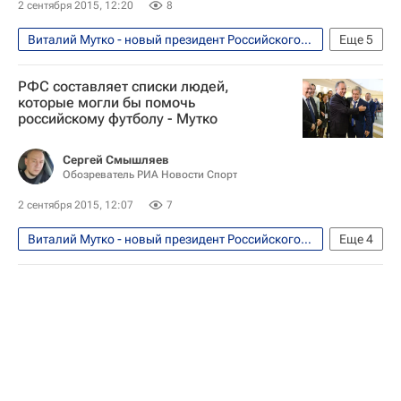
2 сентября 2015, 12:20
8
Виталий Мутко - новый президент Российского футбольного союза (РФС). Мнения, комментарии
Еще
5
Футбол
Спорт
Виталий Мутко
РФС составляет списки людей,
Российский футбольный союз (РФС)
которые могли бы помочь
российскому футболу - Мутко
Сборная России по футболу
Сергей Смышляев
Обозреватель РИА Новости Спорт
2 сентября 2015, 12:07
7
Виталий Мутко - новый президент Российского футбольного союза (РФС). Мнения, комментарии
Еще
4
Футбол
Спорт
Виталий Мутко
Российский футбольный союз (РФС)