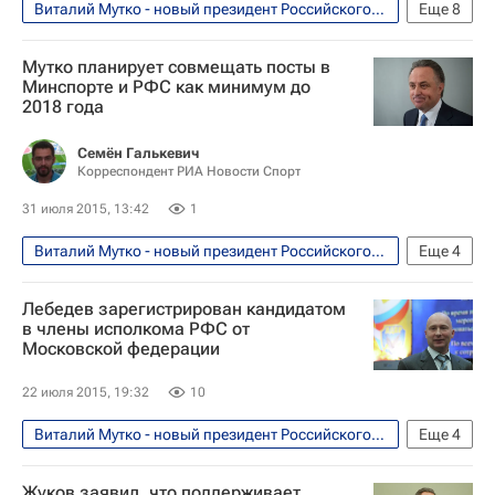
Виталий Мутко - новый президент Российского футбольного союза (РФС). Мнения, комментарии
Еще
8
Футбол
Спорт
Мутко планирует совмещать посты в
Леонид Слуцкий (политик)
Минспорте и РФС как минимум до
2018 года
Фабио Капелло
Виталий Мутко
Российский футбольный союз (РФС)
Семён Галькевич
Корреспондент РИА Новости Спорт
Евро-2020 (отборочный турнир)
31 июля 2015, 13:42
1
Сборная России по футболу
Виталий Мутко - новый президент Российского футбольного союза (РФС). Мнения, комментарии
Еще
4
Футбол
Спорт
Виталий Мутко
Лебедев зарегистрирован кандидатом
Российский футбольный союз (РФС)
в члены исполкома РФС от
Московской федерации
22 июля 2015, 19:32
10
Виталий Мутко - новый президент Российского футбольного союза (РФС). Мнения, комментарии
Еще
4
Футбол
Спорт
Жуков заявил, что поддерживает