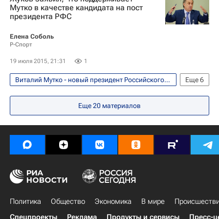
Российский футбольный союз (РФС)
Мутко в качестве кандидата на пост
президента РФС
Игорь Лебедев
Елена Соболь
Р-Спорт
19 июля 2015, 21:31
1
Виталий Мутко - новый президент Российского футбольного союза (РФС). Мнения, комментарии
Еще
6
Футбол
Спорт
Виталий Мутко
Еще
20
материалов
Российский футбольный союз (РФС)
Александр Жуков
Олимпийский комитет России (ОКР)
Политика
Общество
Экономика
В мире
Происшеств
Спецпроекты
Реклама
Продукты и сервисы
Пресс-ц