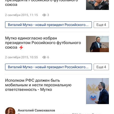
союза
2 сентября 2015, 11:15
3
Виталий Мутко - новый президент Российского футбольного союза (РФС). Мнения, комментарии
Еще
4
Футбол
Спорт
Виталий Мутко
Мутко единогласно избран
Российский футбольный союз (РФС)
президентом Российского футбольного
союза
2 сентября 2015, 10:55
6
Виталий Мутко - новый президент Российского футбольного союза (РФС). Мнения, комментарии
Еще
4
Футбол
Спорт
Виталий Мутко
Исполком РФС должен быть
Российский футбольный союз (РФС)
мобильным и нести персональную
ответственность - Мутко
Анатолий Самохвалов