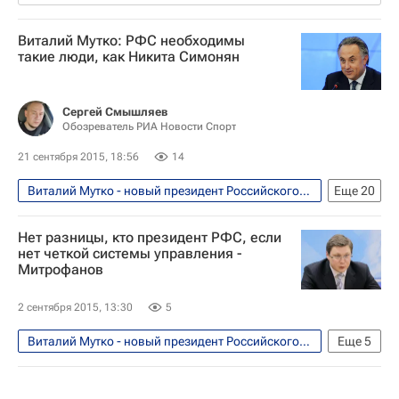
Виталий Мутко: РФС необходимы
такие люди, как Никита Симонян
Сергей Смышляев
Обозреватель РИА Новости Спорт
21 сентября 2015, 18:56
14
Виталий Мутко - новый президент Российского футбольного союза (РФС). Мнения, комментарии
Еще
20
Интервью - Авторы
Аналитика
Нет разницы, кто президент РФС, если
Футбол
Спорт
Баскетбол
нет четкой системы управления -
Митрофанов
Водные виды
Международная федерация футбола (ФИФА)
2 сентября 2015, 13:30
5
Леонид Слуцкий (политик)
Виталий Мутко - новый президент Российского футбольного союза (РФС). Мнения, комментарии
Еще
5
Никита Симонян
Фабио Капелло
Футбол
Спорт
Виталий Мутко
Виталий Мутко
Российский футбольный союз (РФС)