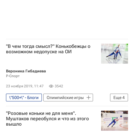
"В чем тогда смысл?" Конькобежцы о
возможном недопуске на ОИ
Вероника Гибадиева
Р-Спорт
23 ноября 2019, 11:47
3542
\"500+\" - Блоги
Олимпийские игры
Еще
4
Конькобежный спорт
Допинг
"Розовые коньки не для меня".
РУСАДА
Муштаков переобулся и что из этого
вышло
Всемирное антидопинговое агентство (WADA)