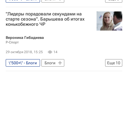
Конькобежный спорт
"Лидеры порадовали секундами на
Дмитрий Дорофеев
Россия
старте сезона". Барышева об итогах
конькобежного ЧР
Руслан Захаров
Павел Кулижников
Евгения Захарова
Вероника Гибадиева
Р-Спорт
29 октября 2018, 15:25
14
\"500+\" - Блоги
Блоги
Еще
10
Конькобежный спорт
Константин Полтавец
Чемпионат России по конькобежному спорту
Елизавета Казелина
Наталья Воронина
Евгения Лаленкова
Денис Юсков
Екатерина Шихова
Павел Кулижников
Руслан Захаров