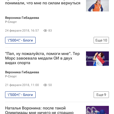
Россия
Сборная России по шорт-треку
понимали, что мне по силам вернуться
Денис Айрапетян
Эмина Малагич
Екатерина Константинова
Вероника Гибадиева
Р-Спорт
Екатерина Ефременкова
24 февраля 2018, 16:57
83
Александр Шульгинов
Анна Юракова
\"500+\" - Блоги
Еще
10
Александра Качуркина
Дневник Игр - Пхенчхан 2018
Блоги
Михаил Казелин
Елизавета Казелина
"Пап, ну пожалуйста, помоги мне". Тер
Конькобежный спорт
Наталья Воронина
Руслан Мурашов
Морс завоевала медали ОИ в двух
видах спорта
Олимпийские игры
Спорт
Ангелина Голикова
Сергей Грязцов
Пхенчхан 2018
Надежда Асеева
Софья Просвирнова
Вероника Гибадиева
Р-Спорт
Конькобежный спорт - Пхенчхан 2018
Александр Румянцев
21 февраля 2018, 11:00
50
Константин Полтавец
Татьяна Бородулина
Артём Кузнецов
\"500+\" - Блоги
Еще
9
Зимние Олимпийские игры 2018
Ольга Фаткулина
Алексей Есин
Конькобежный спорт - Пхенчхан 2018
Кун Вервей
Ольга Граф
Денис Юсков
Наталья Воронина: после такой
Блоги
Конькобежный спорт
Семён Елистратов
Екатерина Шихова
Олимпиады мне ничего не страшно