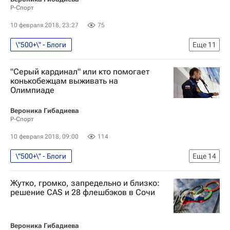
Р-Спорт
Конькобежный спорт - Пхенчхан 2018
Зимние Олимпийские игры 2018
10 февраля 2018, 23:27
75
\"500+\" - Блоги
Еще
11
Дневник Игр - Пхенчхан 2018
Блоги
"Серый кардинал" или кто помогает
Конькобежный спорт
конькобежцам выживать на
Олимпиаде
Олимпийские игры
Спорт
Пхенчхан 2018
Вероника Гибадиева
Р-Спорт
Конькобежный спорт - Пхенчхан 2018
10 февраля 2018, 09:00
114
Спортивный арбитражный суд (CAS)
\"500+\" - Блоги
Еще
14
Зимние Олимпийские игры 2018
Дневник Игр - Пхенчхан 2018
Блоги
Мартина Сабликова
Жутко, громко, запредельно и близко:
Конькобежный спорт
Пхенчхан 2018
Клаудия Пехштайн
решение CAS и 28 флешбэков в Сочи
Сборная России - Пхенчхан 2018
Олимпийские игры
Спорт
Вероника Гибадиева