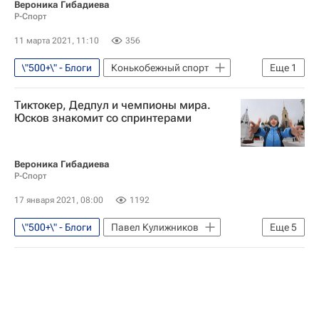
Вероника Гибадиева
Р-Спорт
11 марта 2021, 11:10
356
\"500+\" - Блоги
Конькобежный спорт
Еще
1
Денис Юсков
Тиктокер, Дедпул и чемпионы мира.
Юсков знакомит со спринтерами
Вероника Гибадиева
Р-Спорт
17 января 2021, 08:00
1192
\"500+\" - Блоги
Павел Кулижников
Еще
5
Руслан Мурашов
Конькобежный спорт
Чемпионат мира по конькобежному спорту на отдельных дистанциях
Виктор Муштаков
Артем Арефьев