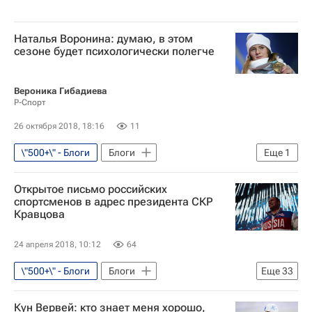
Наталья Воронина: думаю, в этом
сезоне будет психологически полегче
Вероника Гибадиева
Р-Спорт
26 октября 2018, 18:16
11
\"500+\" - Блоги
Блоги
Еще
1
Наталья Воронина
Открытое письмо российских
спортсменов в адрес президента СКР
Кравцова
24 апреля 2018, 10:12
64
\"500+\" - Блоги
Блоги
Еще
33
Конькобежный спорт
Алексей Кравцов
Кун Вервей: кто знает меня хорошо,