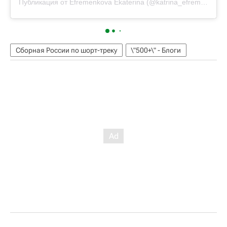
Публикация от
Efremenkova Ekaterina
(@katrina_efrem)
22 Дек
Сборная России по шорт-треку
\"500+\" - Блоги