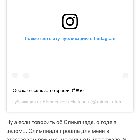
Посмотреть эту публикацию в Instagram
Обожаю осень за её краски 🍂🍁💫
Публикация от
Efremenkova Ekaterina
(@katrina_efrem)
2 Окт 
Ну а если говорить об Олимпиаде, о годе в
целом... Олимпиада прошла для меня в
стрессовом режиме, морально было тяжело. Я