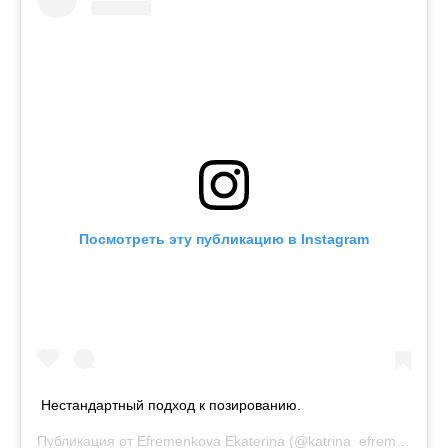
Посмотреть эту публикацию в Instagram
Нестандартный подход к позированию.
Публикация от
Efremenkova Ekaterina
(@katrina_efrem)
19 Фев