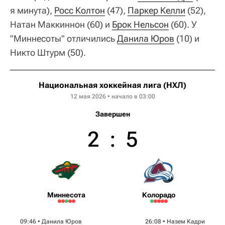
я минута),
Росс Колтон
(47),
Паркер Келли
(52),
Натан Маккиннон (60) и
Брок Нельсон
(60). У
"Миннесоты" отличились
Данила Юров
(10) и
Никто Штурм (50).
Национальная хоккейная лига (НХЛ)
12 мая 2026 • начало в 03:00
Завершен
2
:
5
Миннесота
Колорадо
09:46 •
Данила Юров
26:08 •
Назем Кадри