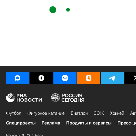
Футбол
Фигурное катание
Биатлон
ЗОЖ
Хоккей
Ав
Спецпроекты
Реклама
Продукты и сервисы
Пресс-ц
Версия 2023.1 Beta