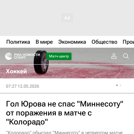
Политика
В мире
Экономика
Общество
Про
Матч-центр
Хоккей
07:27 12.05.2026
Гол Юрова не спас "Миннесоту"
от поражения в матче с
"Колорадо"
"Колорадо" обыграл "Миннесоту" в четвертом матче