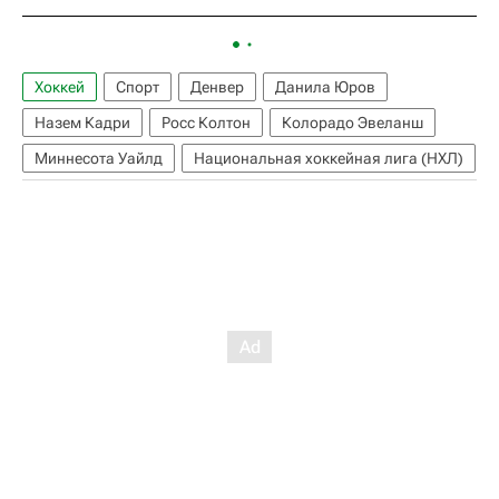
Хоккей
Спорт
Денвер
Данила Юров
Назем Кадри
Росс Колтон
Колорадо Эвеланш
Миннесота Уайлд
Национальная хоккейная лига (НХЛ)