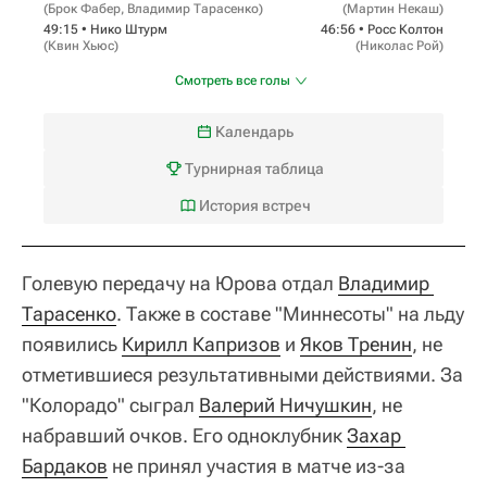
(
Брок Фабер
,
Владимир Тарасенко
)
(
Мартин Некаш
)
49:15 •
Нико Штурм
46:56 •
Росс Колтон
(
Квин Хьюс
)
(
Николас Рой
)
Смотреть все голы
Календарь
Турнирная таблица
История встреч
Голевую передачу на Юрова отдал
Владимир 
Тарасенко
. Также в составе "Миннесоты" на льду
появились
Кирилл Капризов
и
Яков Тренин
, не
отметившиеся результативными действиями. За
"Колорадо" сыграл
Валерий Ничушкин
, не
набравший очков. Его одноклубник
Захар 
Бардаков
не принял участия в матче из-за