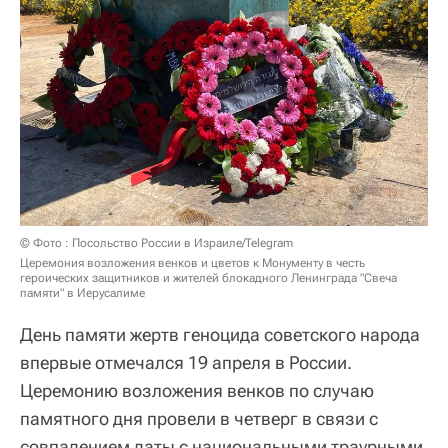
© Фото : Посольство России в Израиле/Telegram
Церемония возложения венков и цветов к Монументу в честь
героических защитников и жителей блокадного Ленинграда "Свеча
памяти" в Иерусалиме
День памяти жертв геноцида советского народа
впервые отмечался 19 апреля в России.
Церемонию возложения венков по случаю
памятного дня провели в четверг в связи с
совпадением даты с национальными траурными