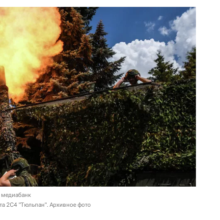
 медиабанк
та 2С4 "Тюльпан". Архивное фото