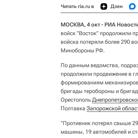
Читать ria.ru в
Дзен
МОСКВА, 4 окт - РИА Новост
войск "Восток" продолжили п
войска потеряли более 290 в
Минобороны РФ.
По данным ведомства, подраз
продолжили продвижение в гл
формированиям механизиров
бригады теробороны и бригад
Орестополь
Днепропетровско
Полтавка
Запорожской облас
"Противник потерял свыше 2
машины, 19 автомобилей и ст