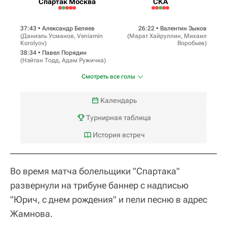
Спартак Москва
СКА
37:43 •
Александр Беляев
26:22 •
Валентин Зыков
(
Даниэль Усманов
,
Veniamin
(
Марат Хайруллин
,
Михаил
Korolyov
)
Воробьев
)
38:34 •
Павел Порядин
(
Нэйтан Тодд
,
Адам Ружичка
)
Смотреть все голы
Календарь
Турнирная таблица
История встреч
Во время матча болельщики "Спартака"
развернули на трибуне баннер с надписью
"Юрич, с днем рождения" и пели песню в адрес
Жамнова.