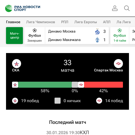
Главное
Лига Чемпионов
РПЛ
Лига Европы
АПЛ
Ла Лига
3
Динамо Москва
З
Матч-
Футбол
Футбол
центр
1
Динамо Махачкала
Р
Завершен
1-й тайм
33
матча
СКА
Спартак Москва
58%
0%
42%
19 побед
0 ничьих
14 побед
Последний матч
КХЛ
30.01.2026 19:30