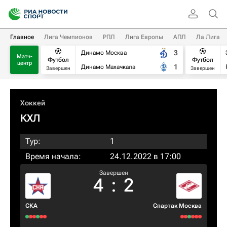
Главное
Лига Чемпионов
РПЛ
Лига Европы
АПЛ
Ла Лига
3
Динамо Москва
Матч-
Футбол
Футбол
центр
1
Динамо Махачкала
Завершен
Завершен
Хоккей
КХЛ
Тур:
1
Время начала:
24.12.2022 в 17:00
Завершен
4
:
2
СКА
Спартак Москва