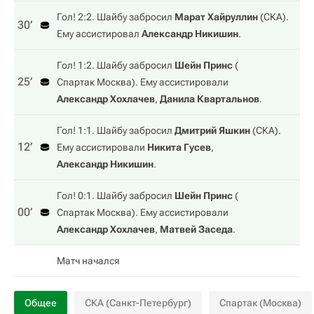
Гол! 2:2. Шайбу забросил
Марат Хайруллин
(
СКА
).
30‎’‎
Ему ассистировал
Александр Никишин
.
Гол! 1:2. Шайбу забросил
Шейн Принс
(
25‎’‎
Спартак Москва
). Ему ассистировали
Александр Хохлачев
,
Данила Квартальнов
.
Гол! 1:1. Шайбу забросил
Дмитрий Яшкин
(
СКА
).
12‎’‎
Ему ассистировали
Никита Гусев
,
Александр Никишин
.
Гол! 0:1. Шайбу забросил
Шейн Принс
(
00‎’‎
Спартак Москва
). Ему ассистировали
Александр Хохлачев
,
Матвей Заседа
.
Матч начался
Общее
СКА (Санкт-Петербург)
Спартак (Москва)