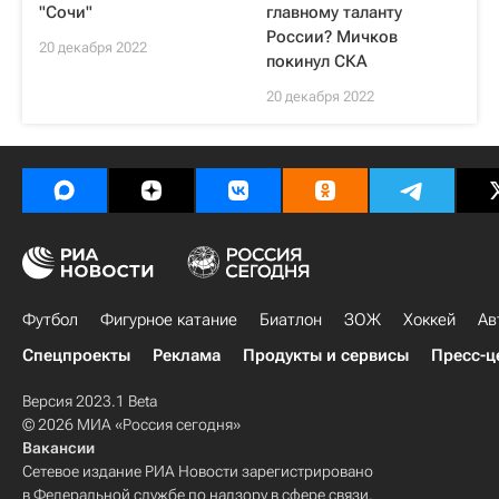
"Сочи"
главному таланту
России? Мичков
20 декабря 2022
покинул СКА
20 декабря 2022
Футбол
Фигурное катание
Биатлон
ЗОЖ
Хоккей
Ав
Спецпроекты
Реклама
Продукты и сервисы
Пресс-ц
Версия 2023.1 Beta
© 2026 МИА «Россия сегодня»
Вакансии
Сетевое издание РИА Новости зарегистрировано
в Федеральной службе по надзору в сфере связи,