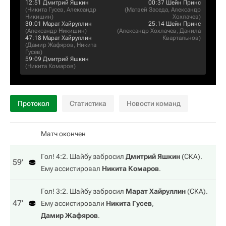
12:51
Дмитрий Яшкин
00:37
Шейн Принс
(
Никита Гусев
,
Александр
(
Матвей Заседа
,
Александр
Никишин
)
Хохлачев
)
30:01
Марат Хайруллин
25:14
Шейн Принс
(
Александр Никишин
)
(
Александр Хохлачев
,
Данила
47:18
Марат Хайруллин
Квартальнов
)
(
Дамир Жафяров
,
Никита
Гусев
)
59:09
Дмитрий Яшкин
(
Никита Комаров
)
Протокол
Статистика
Новости команд
Матч окончен
Гол! 4:2. Шайбу забросил
Дмитрий Яшкин
(
СКА
).
59‎’‎
Ему ассистировал
Никита Комаров
.
Гол! 3:2. Шайбу забросил
Марат Хайруллин
(
СКА
).
47‎’‎
Ему ассистировали
Никита Гусев
,
Дамир Жафяров
.