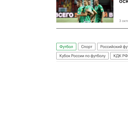
ос
3 окт
Футбол
Спорт
Российский фу
Кубок России по футболу
КДК Р