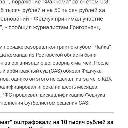
ван, поражение "Фанкома" со счетом 0:3.
 тысяч рублей и на 50 тысяч рублей за
евнований - Федчук принимал участие
о", - сообщил журналистам Григорьянц.
м порядке разорвал контракт с клубом "Чайка"
года команда из Ростовской области была
н за организацию договорных матчей. После
ый арбитражный суд (CAS)
обязал Федчука
ов, однако он этого не сделал, из-за чего КДК
квалифицировал игрока на шесть месяцев.
ДК РФС продлевал дисквалификацию Федчука
исполнения футболистом решения CAS.
хмат" оштрафовали на 10 тысяч рублей за