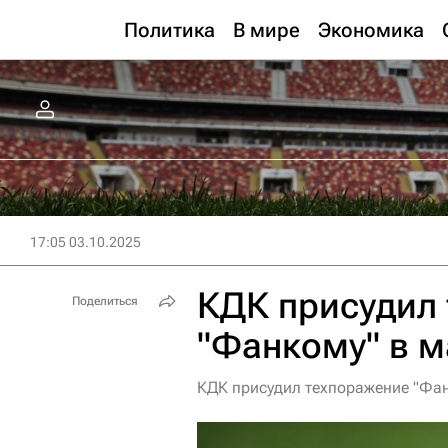
Политика
В мире
Экономика
17:05 03.10.2025
КДК присудил
Поделиться
"Фанкому" в м
КДК присудил техпоражение "Фан