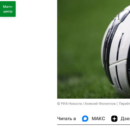
Матч-
центр
© РИА Новости / Алексей Филиппов
Перейт
Читать в
МАКС
Дзе