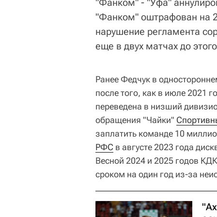
"Фанком" - "Уфа" аннулиро
"Фанком" оштрафован на 25
нарушение регламента сор
еще в двух матчах до этог
Ранее Федчук в односторонне
после того, как в июле 2021 
переведена в низший дивизио
обращения "Чайки"
Спортивн
заплатить команде 10 миллион
РФС
в августе 2023 года дис
Весной 2024 и 2025 годов К
сроком на один год из-за не
"А