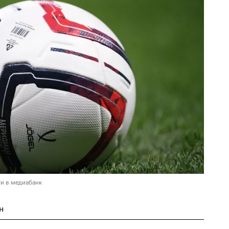
и в медиабанк
н