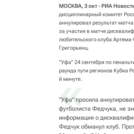
МОСКВА, 3 окт - РИА Новост
дисциплинарный комитет Рос
аннулировал результат матча
за участия в матче дисквали
любительского клуба Артема 
Григорьянц.
"Уфа" 24 сентября по пенальт
раунда пути регионов Кубка Ро
«
й минуте.
"Уфа" просила аннулирова
футболиста Федчука, не з
информация о дисквалифик
Федчук обманул клуб. Про