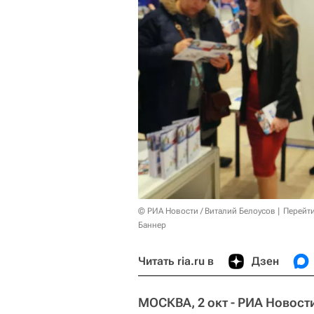
© РИА Новости / Виталий Белоусов
Перейт
Баннер
Читать ria.ru в
Дзен
МОСКВА, 2 окт - РИА Новост