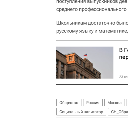
поступления выпускников дев
среднего профессионального
Школьникам достаточно было 
русскому языку и математике
В 
пе
23 се
Общество
Россия
Москва
Социальный навигатор
СН_Обра