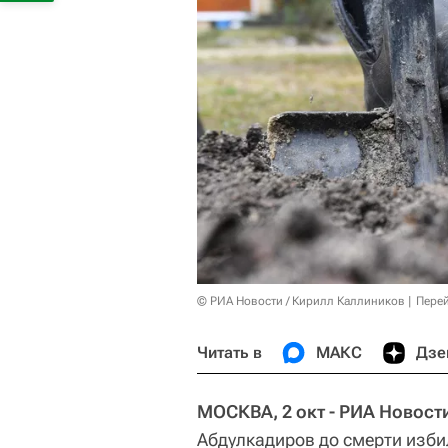
© РИА Новости / Кирилл Каллиников
Перей
Читать в
МАКС
Дзе
МОСКВА, 2 окт - РИА Новост
Абдулкадиров до смерти изби