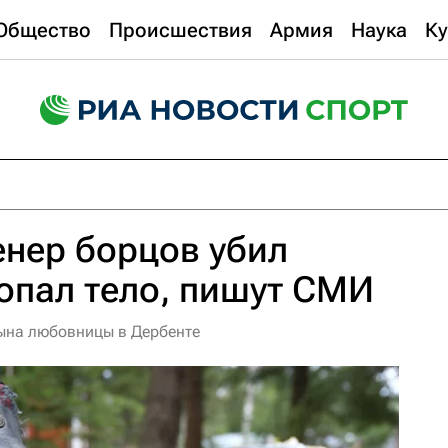
Общество
Происшествия
Армия
Наука
Ку
енер борцов убил
опал тело, пишут СМИ
сына любовницы в Дербенте