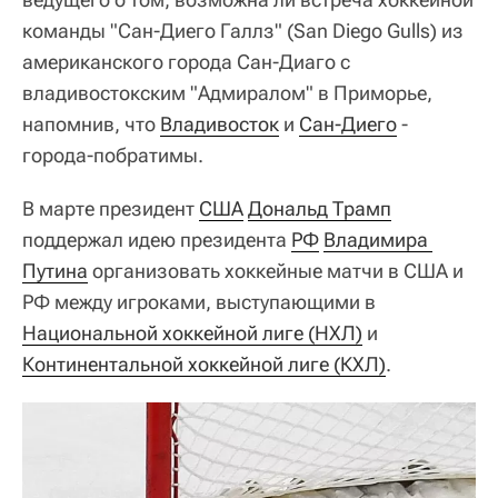
команды "Сан-Диего Галлз" (San Diego Gulls) из
американского города Сан-Диаго с
владивостокским "Адмиралом" в Приморье,
напомнив, что
Владивосток
и
Сан-Диего
-
города-побратимы.
В марте президент
США
Дональд Трамп
поддержал идею президента
РФ
Владимира 
Путина
организовать хоккейные матчи в США и
РФ между игроками, выступающими в
Национальной хоккейной лиге (НХЛ)
и
Континентальной хоккейной лиге (КХЛ)
.