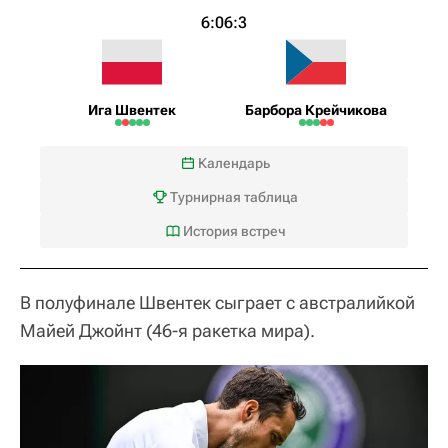
6:0
6:3
Ига Швентек
Барбора Крейчикова
Календарь
Турнирная таблица
История встреч
В полуфинале Швентек сыграет с австралийкой
Майей Джойнт (46-я ракетка мира).