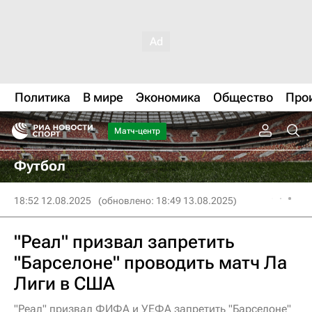
Политика
В мире
Экономика
Общество
Про
Матч-центр
Футбол
18:52 12.08.2025
(обновлено: 18:49 13.08.2025)
"Реал" призвал запретить
"Барселоне" проводить матч Ла
Лиги в США
"Реал" призвал ФИФА и УЕФА запретить "Барселоне"