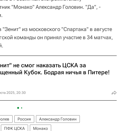
ик "Монако" Александр Головин. "Да", -
и.
в "Зенит" из московского "Спартака" в августе
ргской команды он принял участие в 34 матчах,
й.
нит" не смог наказать ЦСКА за
ущенный Кубок. Бодрая ничья в Питере!
уста 2025, 20:30
болев
Россия
Александр Головин
ПФК ЦСКА
Монако