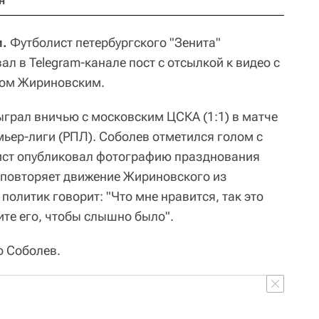
н
и.
Футболист петербургского "Зенита"
л в Telegram-канале пост с отсылкой к видео с
ом Жириновским.
ыграл вничью с московским ЦСКА (1:1) в матче
мьер-лиги (РПЛ). Соболев отметился голом с
лист опубликовал фотографию празднования
н повторяет движение Жириновского из
политик говорит: "Что мне нравится, так это
те его, чтобы слышно было".
о Соболев.