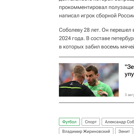
прокомментировал полузащитн
написал игрок сборной Росси
Соболеву 28 лет. Он перешел 
2024 года. В составе петербу
в которых забил восемь мяче
"Зе
уп
3 авг
Футбол
Спорт
Александр Со
Владимир Жириновский
Зенит