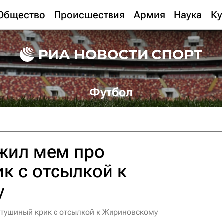
Общество
Происшествия
Армия
Наука
Ку
Футбол
жил мем про
к с отсылкой к
у
етушиный крик с отсылкой к Жириновскому