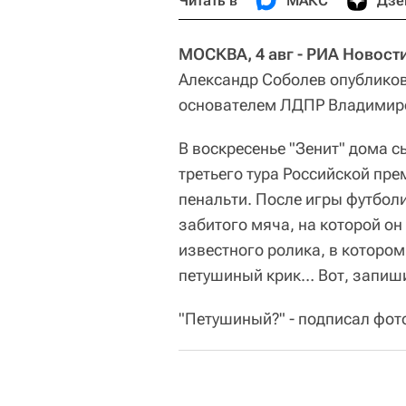
Читать в
МАКС
Дзе
МОСКВА, 4 авг - РИА Новост
Александр Соболев опубликова
основателем ЛДПР Владимир
В воскресенье "Зенит" дома с
третьего тура Российской пре
пенальти. После игры футбо
забитого мяча, на которой о
известного ролика, в котором 
петушиный крик… Вот, запиши
"Петушиный?" - подписал фот