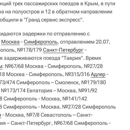
нций трех пассажирских поездов в Крым, в пути
а на полуостров и 12 в обратном направлении
ообщили в "Гранд сервис экспресс".
жидаются задержки по отправлению с
8
Москва
-
Симферополь
, отправлением 20.07,
ополь, №178/179
Санкт-Петербург
-
ния задерживаются поезда "Таврия". Время
м
: №67/68 Москва - Симферополь, №27/28
18 Москва - Симферополь, №315/316
Адлер
-
3/474 Симферополь – Смоленск, №179/180
, №173/174 Евпатория – Москва, №91/92
8 Симферополь - Москва, №141/142
8 Симферополь - Москва, №27/28 Симферополь
я
- Москва, №7/8 Севастополь – Санкт-
ия – Санкт-Петербург, №67/68 Симферополь -