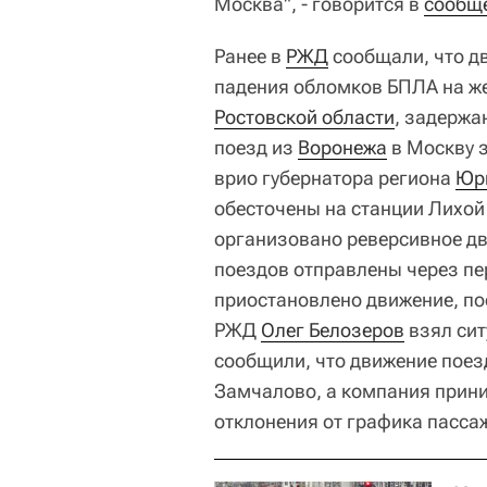
Москва", - говорится в
сообщ
Ранее в
РЖД
сообщали, что д
падения обломков БПЛА на ж
Ростовской области
, задержа
поезд из
Воронежа
в Москву з
врио губернатора региона
Юр
обесточены на станции Лихой
организовано реверсивное дв
поездов отправлены через пер
приостановлено движение, по
РЖД
Олег Белозеров
взял сит
сообщили, что движение поезд
Замчалово, а компания прин
отклонения от графика пасса