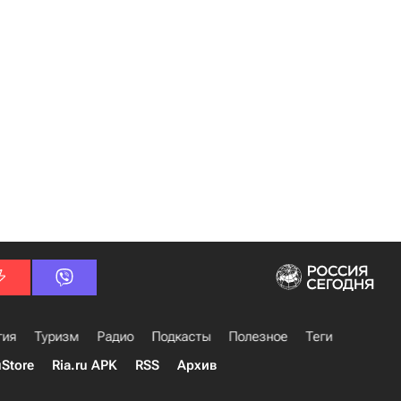
гия
Туризм
Радио
Подкасты
Полезное
Теги
uStore
Ria.ru APK
RSS
Архив