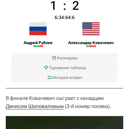
1
:
2
6:3
4:6
4:6
Андрей Рублев
Александар Ковачевич
Календарь
Турнирная таблица
История встреч
В финале Ковачевич сыграет с канадцем
Денисом Шаповаловым
(3-й номер посева).