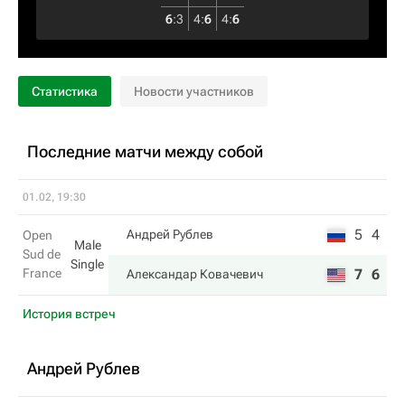
6
:
3
4
:
6
4
:
6
Статистика
Новости участников
Последние матчи между собой
01.02, 19:30
5
4
Андрей Рублев
Open
Male
Sud de
Single
France
7
6
Александар Ковачевич
История встреч
Андрей Рублев