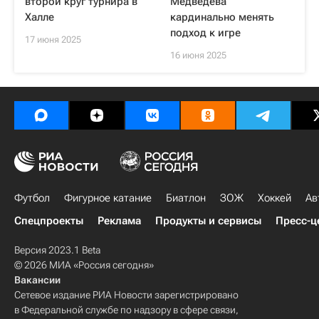
второй круг турнира в
Медведева
Халле
кардинально менять
подход к игре
17 июня 2025
16 июня 2025
Футбол
Фигурное катание
Биатлон
ЗОЖ
Хоккей
Ав
Спецпроекты
Реклама
Продукты и сервисы
Пресс-ц
Версия 2023.1 Beta
© 2026 МИА «Россия сегодня»
Вакансии
Сетевое издание РИА Новости зарегистрировано
в Федеральной службе по надзору в сфере связи,