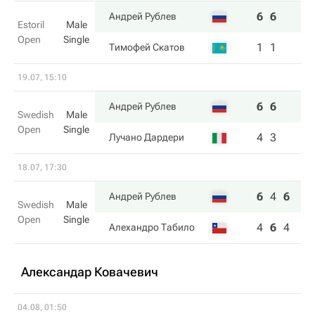
6
6
Андрей Рублев
Estoril
Male
Open
Single
1
1
Тимофей Скатов
19.07, 15:10
6
6
Андрей Рублев
Swedish
Male
Open
Single
4
3
Лучано Дардери
18.07, 17:30
6
4
6
Андрей Рублев
Swedish
Male
Open
Single
4
6
4
Алехандро Табило
Александар Ковачевич
04.08, 01:50