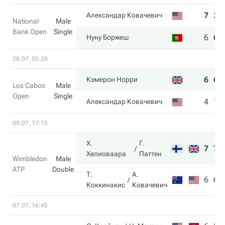
7
2
Александар Ковачевич
National
Male
Bank Open
Single
6
6
Нуну Боржеш
28.07, 05:20
6
6
Кэмерон Норри
Los Cabos
Male
Open
Single
4
1
Александар Ковачевич
09.07, 17:15
Х.
Г.
7
7
Хелиоваара
Паттен
Wimbledon
Male
ATP
Double
Т.
А.
6
6
Коккинакис
Ковачевич
07.07, 16:45