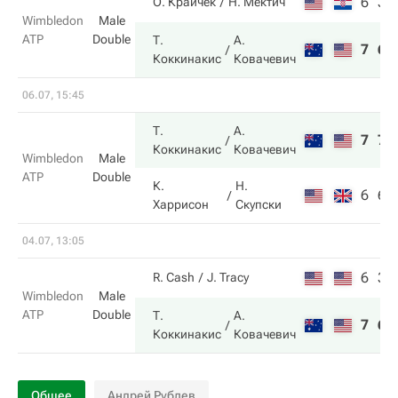
6
3
О. Крайчек
Н. Мектич
Wimbledon
Male
ATP
Double
Т.
А.
7
6
Коккинакис
Ковачевич
06.07, 15:45
Т.
А.
7
7
Коккинакис
Ковачевич
Wimbledon
Male
ATP
Double
К.
Н.
6
6
Харрисон
Скупски
04.07, 13:05
6
3
R. Cash
J. Tracy
Wimbledon
Male
ATP
Double
Т.
А.
7
6
Коккинакис
Ковачевич
Общее
Андрей Рублев