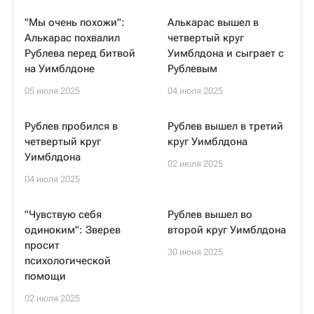
"Мы очень похожи":
Алькарас вышел в
Алькарас похвалил
четвертый круг
Рублева перед битвой
Уимблдона и сыграет с
на Уимблдоне
Рублевым
05 июля 2025
04 июля 2025
Рублев пробился в
Рублев вышел в третий
четвертый круг
круг Уимблдона
Уимблдона
02 июля 2025
04 июля 2025
"Чувствую себя
Рублев вышел во
одиноким": Зверев
второй круг Уимблдона
просит
30 июня 2025
психологической
помощи
02 июля 2025