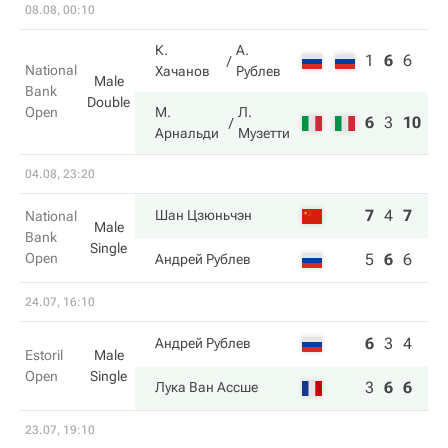
08.08, 00:10
К.
А.
1
6
6
National
Хачанов
Рублев
Male
Bank
Double
Open
М.
Л.
6
3
10
Арнальди
Музетти
04.08, 23:20
7
4
7
Шан Цзюньчэн
National
Male
Bank
Single
Open
5
6
6
Андрей Рублев
24.07, 16:10
6
3
4
Андрей Рублев
Estoril
Male
Open
Single
3
6
6
Лука Ван Ассше
23.07, 19:10