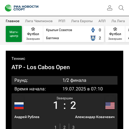
Главное
Лига Чемпионов
РПЛ
Лига Европы
АПЛ
Ла Лига
0
Крылья Советов
Матч-
Футбол
Футбол
центр
2
Балтика
Завершен
Завершен
Теннис
ATP
- Los Cabos Open
Раунд:
1/2 финала
Время начала:
19.07.2025 в 07:10
Завершен
1
:
2
Андрей Рублев
Александар Ковачевич
1
2
3