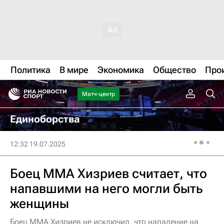
Политика
В мире
Экономика
Общество
Про
Матч-центр
Единоборства
12:32 19.07.2025
Боец MMA Хизриев считает, что
напавшими на него могли быть
женщины
Боец MMA Хизриев не исключил, что нападение на