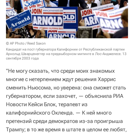
© AP Photo / Reed Saxon
Кандидат на пост губернатора Калифорнии от Республиканской партии
Арнольд Шварценеггер на предвыборном митинге в Лос-Анджелесе. 13
сентября 2003 года
"Не могу сказать, что среди моих знакомых
многие с нетерпением ждут решения Харрис
сменить Ньюсома, но уверена: она сможет стать
губернатором, если захочет, — объяснила РИА
Новости Кейси Блок, терапевт из
калифорнийского Окленда. — К ней много
претензий среди демократов из-за проигрыша
Трампу; в то же время в штате в целом ее любят,