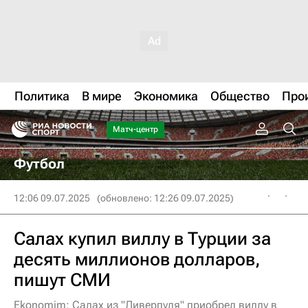
Политика
В мире
Экономика
Общество
Про
Матч-центр
Футбол
12:06 09.07.2025
(обновлено: 12:26 09.07.2025)
Салах купил виллу в Турции за
десять миллионов долларов,
пишут СМИ
Ekonomim: Салах из "Ливерпуля" приобрел виллу в