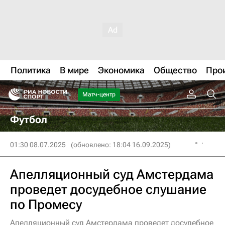
Политика
В мире
Экономика
Общество
Про
Матч-центр
Футбол
01:30 08.07.2025
(обновлено: 18:04 16.09.2025)
Апелляционный суд Амстердама
проведет досудебное слушание
по Промесу
Апелляционный суд Амстердама проведет досудебное