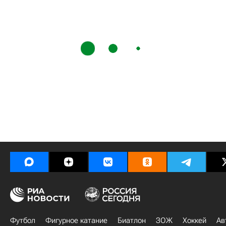
Футбол
Фигурное катание
Биатлон
ЗОЖ
Хоккей
Ав