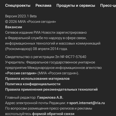
Спецпроекты
Реклама
Продукты и сервисы
Пресс-ц
Версия 2023.1 Beta
© 2026 МИА «Россия сегодня»
Вакансии
Сетевое издание РИА Новости зарегистрировано
в Федеральной службе по надзору в сфере связи,
информационных технологий и массовых коммуникаций
(Роскомнадзор) 08 апреля 2014 года.
Свидетельство о регистрации Эл № ФС77-57640
Учредитель: Федеральное государственное унитарное
предприятие Международное информационное агентство
«Россия сегодня»
(МИА «Россия сегодня»).
Правила использования материалов
Политика конфиденциальности
Правила применения рекомендательных технологий
Главный редактор:
Гаврилова А.В.
Адрес электронной почты Редакции:
r-sport.internet@ria.ru
По вопросам размещения пресс-релизов и рекламы
воспользуйтесь
формой обратной связи