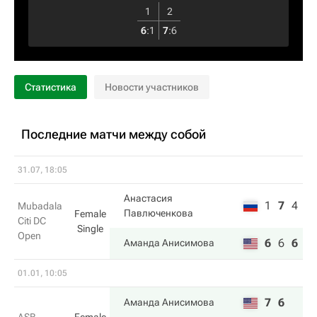
1
2
6
:
1
7
:
6
Статистика
Новости участников
Последние матчи между собой
31.07, 18:05
Анастасия
1
7
4
Mubadala
Павлюченкова
Female
Citi DC
Single
Open
6
6
6
Аманда Анисимова
01.01, 10:05
7
6
Аманда Анисимова