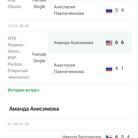
ASB
Female
Classic
Single
Анастасия
5
4
Павлюченкова
10.03, 06:40
WTA
6
6
Аманда Анисимова
Индиан-
Уэллс.
Female
BNP
Single
Paribas
Анастасия
4
1
Открытый
Павлюченкова
чемпионат
История встреч
Аманда Анисимова
07.08, 01:55
6
0
4
Никола Бартункова