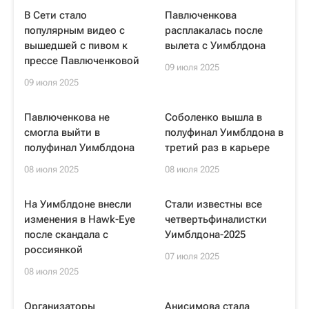
В Сети стало
Павлюченкова
популярным видео с
расплакалась после
вышедшей с пивом к
вылета с Уимблдона
прессе Павлюченковой
09 июля 2025
09 июля 2025
Павлюченкова не
Соболенко вышла в
смогла выйти в
полуфинал Уимблдона в
полуфинал Уимблдона
третий раз в карьере
08 июля 2025
08 июля 2025
На Уимблдоне внесли
Стали известны все
изменения в Hawk-Eye
четвертьфиналистки
после скандала с
Уимблдона-2025
россиянкой
07 июля 2025
08 июля 2025
Организаторы
Анисимова стала