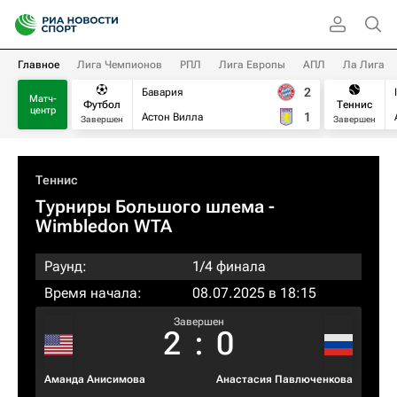
Главное
Лига Чемпионов
РПЛ
Лига Европы
АПЛ
Ла Лига
2
Бавария
Матч-
Футбол
Теннис
центр
1
Астон Вилла
Завершен
Завершен
Теннис
Турниры Большого шлема
-
Wimbledon WTA
Раунд:
1/4 финала
Время начала:
08.07.2025 в 18:15
Завершен
2
:
0
Аманда Анисимова
Анастасия Павлюченкова