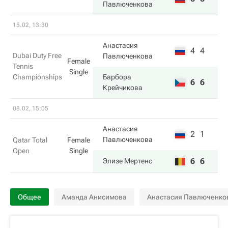
Павлюченкова
15.02, 13:30
Анастасия
4
4
Dubai Duty Free
Павлюченкова
Female
Tennis
Single
Championships
Барбора
6
6
Крейчикова
08.02, 15:05
Анастасия
2
1
Павлюченкова
Qatar Total
Female
Open
Single
6
6
Элизе Мертенс
Общее
Аманда Анисимова
Анастасия Павлюченко