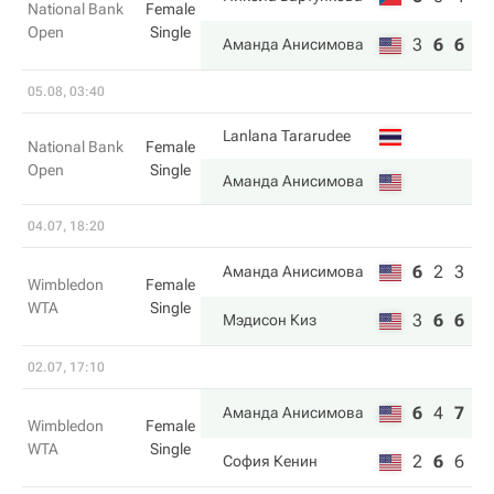
National Bank
Female
Open
Single
3
6
6
Аманда Анисимова
05.08, 03:40
Lanlana Tararudee
National Bank
Female
Open
Single
Аманда Анисимова
04.07, 18:20
6
2
3
Аманда Анисимова
Wimbledon
Female
WTA
Single
3
6
6
Мэдисон Киз
02.07, 17:10
6
4
7
Аманда Анисимова
Wimbledon
Female
WTA
Single
2
6
6
София Кенин