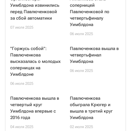
Уимблдона извинились
соперницей
перед Павлюченковой
Павлюченковой по
за сбой автоматики
четвертьфиналу
Уимблдона
07 июля 2025
06 июля 2025
"Горжусь собой":
Павлюченкова вышла в
Павлюченкова
четвертьфинал
высказалась о молодых
Уимблдона
соперницах на
06 июля 2025
Уимблдоне
06 июля 2025
Павлюченкова вышла в
Павлюченкова
четвертый круг
обыграла Крюгер и
Уимблдона впервые с
вышла в третий круг
2016 года
Уимблдона
04 июля 2025
02 июля 2025