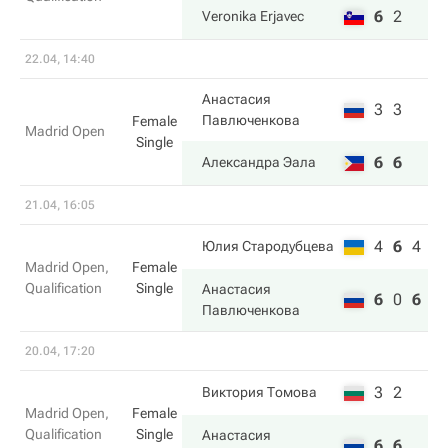
6
2
Veronika Erjavec
22.04, 14:40
Анастасия
3
3
Павлюченкова
Female
Madrid Open
Single
6
6
Александра Эала
21.04, 16:05
4
6
4
Юлия Стародубцева
Madrid Open,
Female
Qualification
Single
Анастасия
6
0
6
Павлюченкова
20.04, 17:20
3
2
Виктория Томова
Madrid Open,
Female
Qualification
Single
Анастасия
6
6