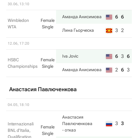
30.06, 13:10
6
6
Аманда Анисимова
Wimbledon
Female
WTA
Single
3
2
Лина Гьорческа
12.06, 17:20
6
3
6
Iva Jovic
HSBC
Female
Championships
Single
2
6
3
Аманда Анисимова
Анастасия Павлюченкова
04.05, 18:10
Анастасия
3
3
Павлюченкова
Internazionali
Female
- отказ
BNL d'Italia,
Single
Qualification