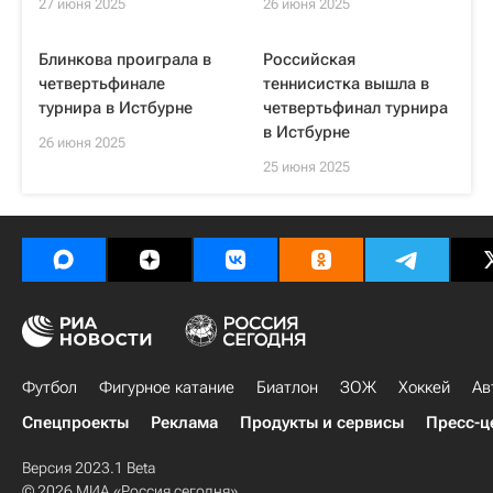
27 июня 2025
26 июня 2025
Блинкова проиграла в
Российская
четвертьфинале
теннисистка вышла в
турнира в Истбурне
четвертьфинал турнира
в Истбурне
26 июня 2025
25 июня 2025
Футбол
Фигурное катание
Биатлон
ЗОЖ
Хоккей
Ав
Спецпроекты
Реклама
Продукты и сервисы
Пресс-ц
Версия 2023.1 Beta
© 2026 МИА «Россия сегодня»