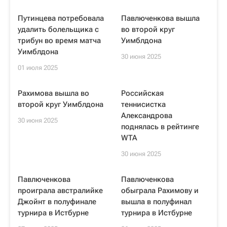
Путинцева потребовала
Павлюченкова вышла
удалить болельщика с
во второй круг
трибун во время матча
Уимблдона
Уимблдона
30 июня 2025
01 июля 2025
Рахимова вышла во
Российская
второй круг Уимблдона
теннисистка
Александрова
30 июня 2025
поднялась в рейтинге
WTA
30 июня 2025
Павлюченкова
Павлюченкова
проиграла австралийке
обыграла Рахимову и
Джойнт в полуфинале
вышла в полуфинал
турнира в Истбурне
турнира в Истбурне