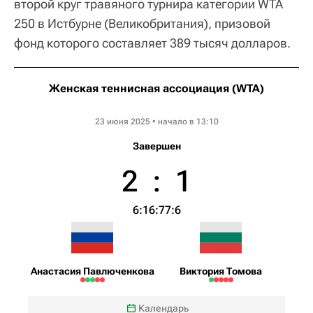
второй круг травяного турнира категории WTA
250 в Истбурне (Великобритания), призовой
фонд которого составляет 389 тысяч долларов.
Женская теннисная ассоциация (WTA)
Lexus Eastbourne Open
23 июня 2025 • начало в 13:10
Завершен
2
:
1
6:1
6:7
7:6
Анастасия Павлюченкова
Виктория Томова
Календарь