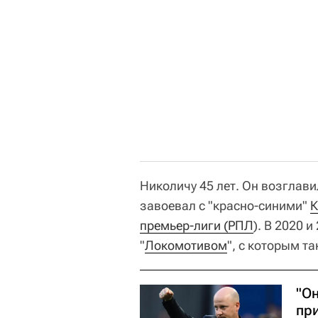
Николичу 45 лет. Он возглави
завоевал с "красно-синими"
К
премьер-лиги (РПЛ
). В 2020 
"
Локомотивом
", с которым т
"Он
пр