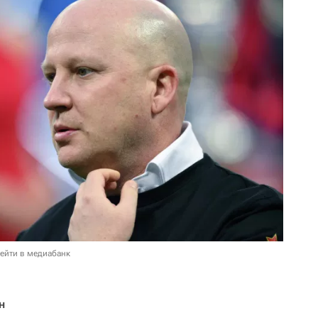
ейти в медиабанк
н