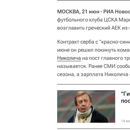
МОСКВА, 21 июн - РИА Новос
футбольного клуба ЦСКА Марк
возглавить греческий АЕК из
Контракт серба с "красно-син
июне он решил покинуть кома
Николича
на пост главного т
называется. Ранее СМИ сообщ
сезона, а зарплата Николича 
"Г
по
14 ию