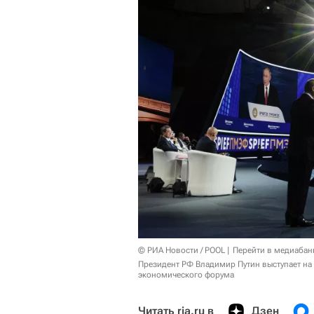
© РИА Новости / POOL
Перейти в медиабан
Президент РФ Владимир Путин выступает на
экономического форума
Читать ria.ru в
Дзен