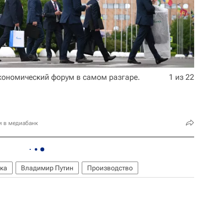
кономический форум в самом разгаре.
1 из 22
и в медиабанк
ка
Владимир Путин
Производство