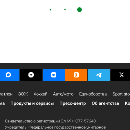
иатлон
ЗОЖ
Хоккей
Авто/мото
Единоборства
Sport sto
ма
Продукты и сервисы
Пресс-центр
Об агентстве
Ко
Свидетельство о регистрации Эл № ФС77-57640
Учредитель: Федеральное государственное унитарное