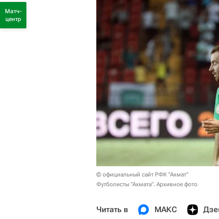
Матч-
центр
© официальный сайт РФК "Ахмат"
Футболисты "Ахмата". Архивное фото
Читать в
МАКС
Дзе