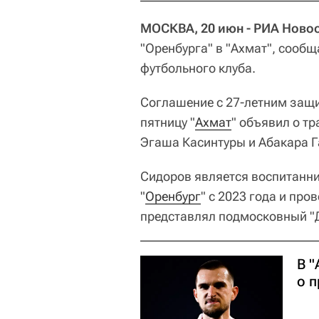
МОСКВА, 20 июн - РИА Новос
"Оренбурга" в "Ахмат", сообщ
футбольного клуба.
Соглашение с 27-летним защи
пятницу "
Ахмат
" объявил о т
Эгаша Касинтуры и Абакара Г
Сидоров является воспитанни
"
Оренбург
" с 2023 года и про
представлял подмосковный "
В 
о 