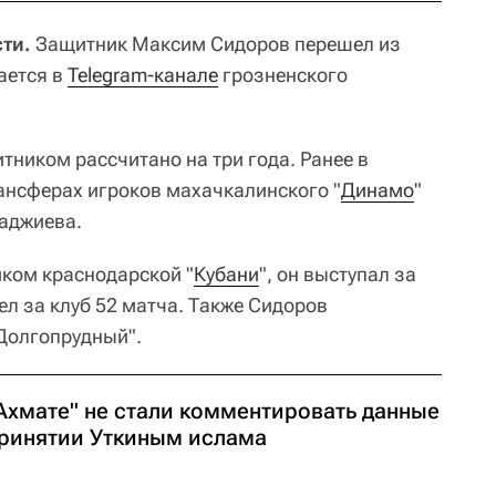
ти.
Защитник Максим Сидоров перешел из
ается в
Telegram-канале
грозненского
тником рассчитано на три года. Ранее в
рансферах игроков махачкалинского "
Динамо
"
аджиева.
ком краснодарской "
Кубани
", он выступал за
вел за клуб 52 матча. Также Сидоров
Долгопрудный".
"Ахмате" не стали комментировать данные
принятии Уткиным ислама