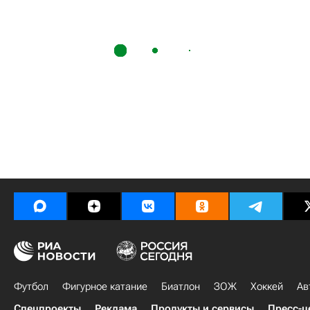
Футбол
Фигурное катание
Биатлон
ЗОЖ
Хоккей
Ав
Спецпроекты
Реклама
Продукты и сервисы
Пресс-ц