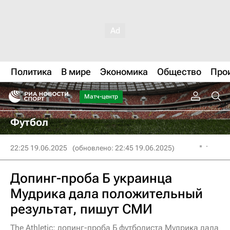
Политика
В мире
Экономика
Общество
Про
Матч-центр
Футбол
22:25 19.06.2025
(обновлено: 22:45 19.06.2025)
Допинг-проба Б украинца
Мудрика дала положительный
результат, пишут СМИ
The Athletic: допинг-проба Б футболиста Мудрика дала